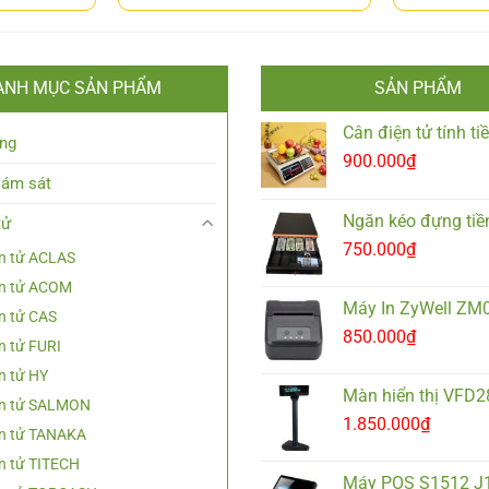
ANH MỤC SẢN PHẨM
SẢN PHẨM
Cân điện tử tính t
ng
900.000
₫
iám sát
Ngăn kéo đựng tiề
tử
750.000
₫
n tử ACLAS
ện tử ACOM
Máy In ZyWell ZM
n tử CAS
850.000
₫
n tử FURI
n tử HY
Màn hiển thị VFD
ện tử SALMON
1.850.000
₫
ện tử TANAKA
n tử TITECH
Máy POS S1512 J