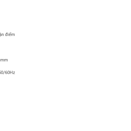
ận điểm
23mm
50/60Hz