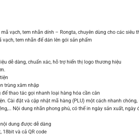
in mã vạch, tem nhãn dính – Rongta, chuyên dùng cho các siêu th
mã vạch, tem nhãn để dán lên gói sản phẩm
iệu dễ dàng, chuẩn xác, hỗ trợ hiển thị logo thương hiệu
ơn.
tiện
côn trùng xâm nhập
 để thao tác gọi nhanh loại hàng hóa cần cân
iện. Cài đặt và cập nhật mã hàng (PLU) một cách nhanh chóng
riêng,… Nội dung nhãn phong phú, có thể in ngày sản xuất, ngày 
t nội dung được dễ dàng
t, 18bit và cả QR code