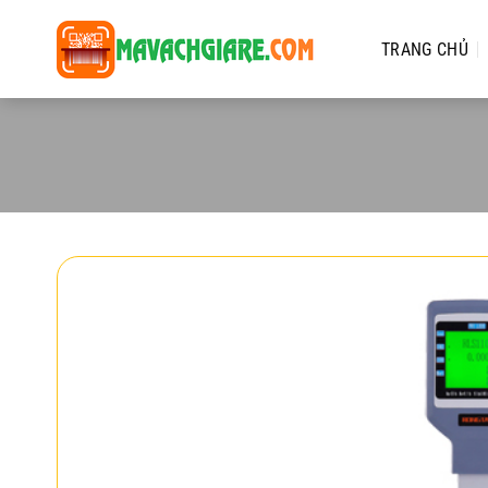
Chuyển
đến
TRANG CHỦ
nội
dung