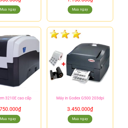
Mua ngay
Mua ngay
tem 3210E cao cấp
Máy in Godex G500 203dpi
.750.000
₫
3.450.000
₫
Mua ngay
Mua ngay