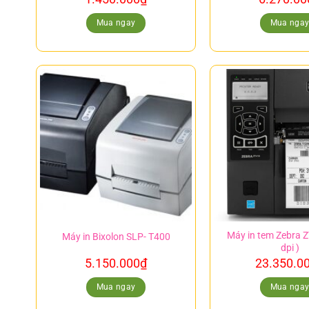
Mua ngay
Mua nga
Máy in tem Zebra 
Máy in Bixolon SLP- T400
dpi )
5.150.000
₫
23.350.0
Mua ngay
Mua nga