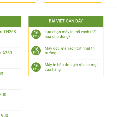
BÀI VIẾT GẦN ĐÂY
iền TN268
Lựa chọn máy in mã vạch thế
16
nào cho đúng?
Th12
Máy đọc mã vạch tốt nhất thị
16
n A350
trường
Th12
Máy in hóa đơn giá rẻ cho mọi
16
cửa hàng
Th12
03
2800
1900