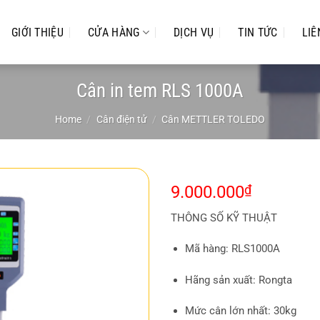
GIỚI THIỆU
CỬA HÀNG
DỊCH VỤ
TIN TỨC
LIÊ
Cân in tem RLS 1000A
Home
/
Cân điện tử
/
Cân METTLER TOLEDO
9.000.000
₫
THÔNG SỐ KỸ THUẬT
Mã hàng: RLS1000A
Hãng sản xuất: Rongta
Mức cân lớn nhất: 30kg