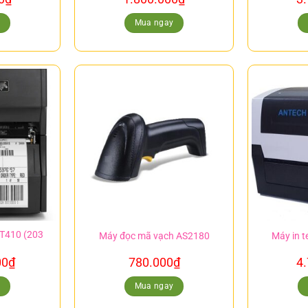
y
Mua ngay
ZT410 (203
Máy đọc mã vạch AS2180
Máy in 
00
₫
780.000
₫
4
y
Mua ngay