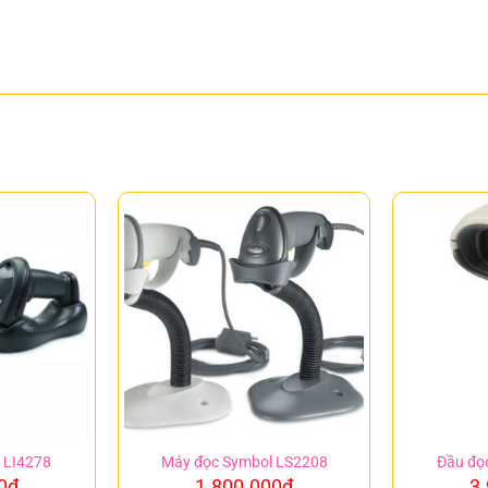
 LI4278
Máy đọc Symbol LS2208
Đầu đọ
0
₫
1.800.000
₫
3