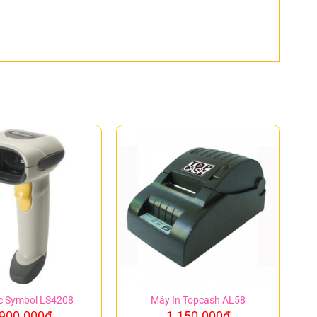
c Symbol LS4208
Máy In Topcash AL58
.900.000
₫
1.150.000
₫