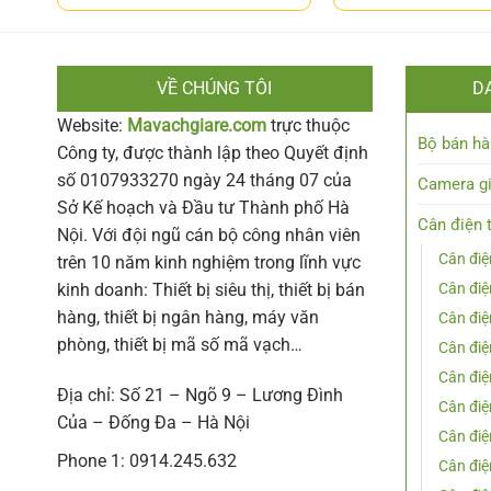
VỀ CHÚNG TÔI
D
Website:
Mavachgiare.com
trực thuộc
Bộ bán hà
Công ty, được thành lập theo Quyết định
số 0107933270 ngày 24 tháng 07 của
Camera g
Sở Kế hoạch và Đầu tư Thành phố Hà
Cân điện 
Nội. Với đội ngũ cán bộ công nhân viên
Cân điệ
trên 10 năm kinh nghiệm trong lĩnh vực
kinh doanh: Thiết bị siêu thị, thiết bị bán
Cân đi
hàng, thiết bị ngân hàng, máy văn
Cân điệ
phòng, thiết bị mã số mã vạch…
Cân điệ
Cân điệ
Địa chỉ: Số 21 – Ngõ 9 – Lương Đình
Cân đi
Của – Đống Đa – Hà Nội
Cân đi
Phone 1: 0914.245.632
Cân điệ