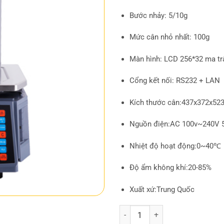
Bước nhảy: 5/10g
Mức cân nhỏ nhất: 100g
Màn hình: LCD 256*32 ma tr
Cổng kết nối: RS232 + LAN
Kích thước cân:437x372x5
Nguồn điện:AC 100v~240V 
Nhiệt độ hoạt động:0~40℃
Độ ẩm không khí:20-85%
Xuất xứ:Trung Quốc
Cân in tem RLS 1000A quantity