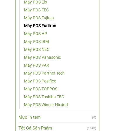
Máy POS Elo
Máy POS FEC
Máy POS Fujitsu
Máy POS Furitron
Máy POS HP
Máy POS IBM
Máy POS NEC
Máy POS Panasonic
Máy POS PAR
Máy POS Partner Tech
Máy POS Posiflex
Máy POS TOPPOS
Máy POS Toshiba TEC
Máy POS Wincor Nixdorf
Mực in tem
(0)
Tất Cả Sản Phẩm
(1140)