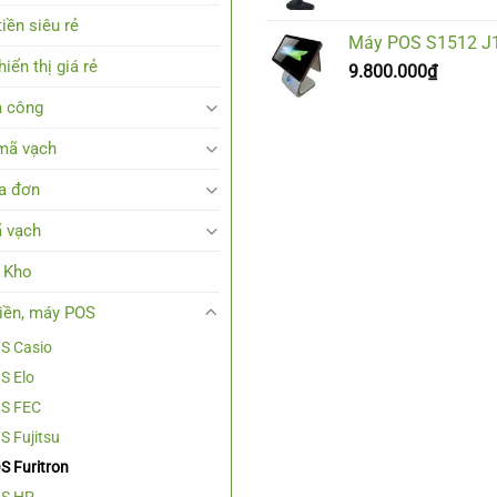
iền siêu rẻ
Máy POS S1512 J
iển thị giá rẻ
9.800.000
₫
 công
mã vạch
a đơn
 vạch
 Kho
tiền, máy POS
S Casio
S Elo
S FEC
 Fujitsu
 Furitron