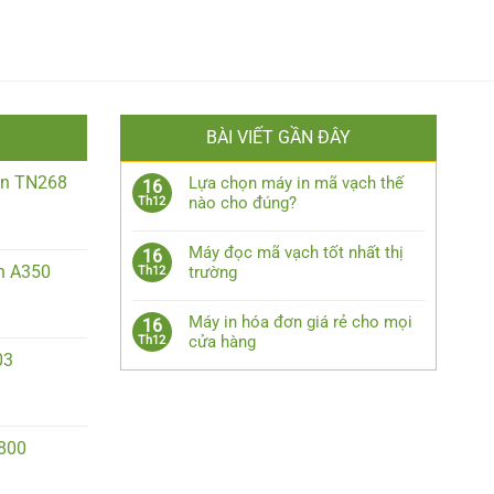
BÀI VIẾT GẦN ĐÂY
iền TN268
Lựa chọn máy in mã vạch thế
16
nào cho đúng?
Th12
Máy đọc mã vạch tốt nhất thị
16
n A350
trường
Th12
Máy in hóa đơn giá rẻ cho mọi
16
cửa hàng
Th12
03
2800