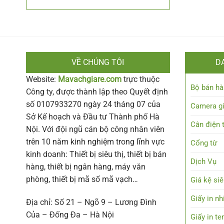
VỀ CHÚNG TÔI
D
Website:
Mavachgiare.com
trực thuộc
Bộ bán hà
Công ty, được thành lập theo Quyết định
số 0107933270 ngày 24 tháng 07 của
Camera g
Sở Kế hoạch và Đầu tư Thành phố Hà
Cân điện 
Nội. Với đội ngũ cán bộ công nhân viên
trên 10 năm kinh nghiệm trong lĩnh vực
Cổng từ
kinh doanh: Thiết bị siêu thị, thiết bị bán
Dịch Vụ
hàng, thiết bị ngân hàng, máy văn
phòng, thiết bị mã số mã vạch…
Giá kệ siê
Giấy in nh
Địa chỉ: Số 21 – Ngõ 9 – Lương Đình
Của – Đống Đa – Hà Nội
Giấy in t