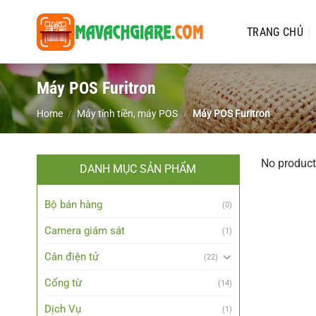
Chuyển
đến
TRANG CHỦ
nội
dung
Máy POS Furitron
Home
/
Máy tính tiền, máy POS
/
Máy POS Furitron
No product
DANH MỤC SẢN PHẨM
Bộ bán hàng
(0)
Camera giám sát
(1)
Cân điện tử
(22)
Cổng từ
(14)
Dịch Vụ
(1)