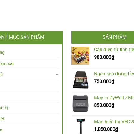
ANH MỤC SẢN PHẨM
SẢN PHẨM
Cân điện tử tính t
ng
900.000
₫
iám sát
Ngăn kéo đựng tiề
tử
750.000
₫
Máy In ZyWell ZM
850.000
₫
u thị
iệt
Màn hiển thị VFD
1.850.000
₫
em