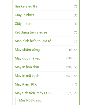
Giá kệ siêu thị
(0)
Giấy in nhiệt
(1)
Giấy in tem
(1)
Két đựng tiền siêu rẻ
(0)
Màn hình hiển thị giá rẻ
(0)
Máy chấm công
(10)
Máy đọc mã vạch
(270)
Máy in hóa đơn
(242)
Máy in mã vạch
(501)
Máy Kiểm Kho
(15)
Máy tính tiền, máy POS
(81)
Máy POS Casio