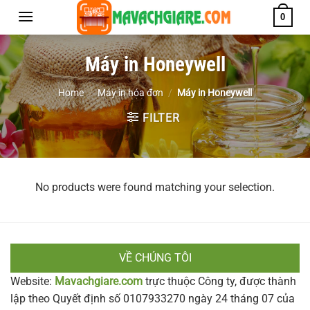
Chuyển
0
đến
nội
Máy in Honeywell
dung
Home
/
Máy in hóa đơn
/
Máy in Honeywell
FILTER
No products were found matching your selection.
VỀ CHÚNG TÔI
Website:
Mavachgiare.com
trực thuộc Công ty, được thành
lập theo Quyết định số 0107933270 ngày 24 tháng 07 của