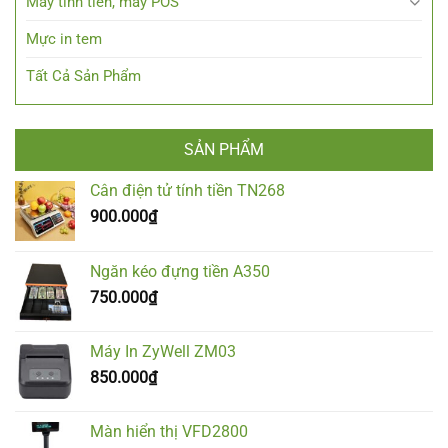
Máy tính tiền, máy POS
Mực in tem
Tất Cả Sản Phẩm
SẢN PHẨM
Cân điện tử tính tiền TN268
900.000
₫
Ngăn kéo đựng tiền A350
750.000
₫
Máy In ZyWell ZM03
850.000
₫
Màn hiển thị VFD2800