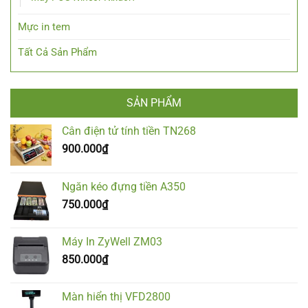
Mực in tem
Tất Cả Sản Phẩm
SẢN PHẨM
Cân điện tử tính tiền TN268
900.000
₫
Ngăn kéo đựng tiền A350
750.000
₫
Máy In ZyWell ZM03
850.000
₫
Màn hiển thị VFD2800