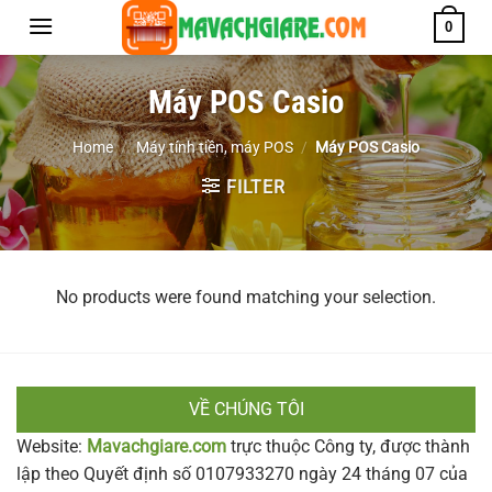
Chuyển
0
đến
nội
Máy POS Casio
dung
Home
/
Máy tính tiền, máy POS
/
Máy POS Casio
FILTER
No products were found matching your selection.
VỀ CHÚNG TÔI
Website:
Mavachgiare.com
trực thuộc Công ty, được thành
lập theo Quyết định số 0107933270 ngày 24 tháng 07 của