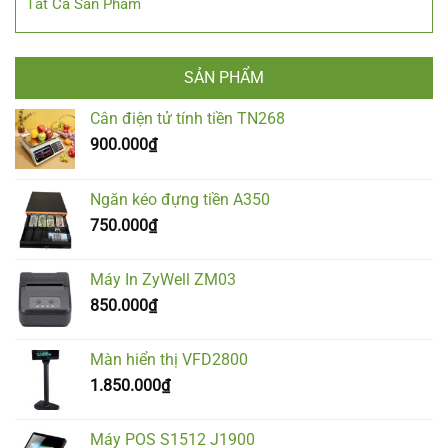
Tất Cả Sản Phẩm
SẢN PHẨM
Cân điện tử tính tiền TN268
900.000
₫
Ngăn kéo đựng tiền A350
750.000
₫
Máy In ZyWell ZM03
850.000
₫
Màn hiển thị VFD2800
1.850.000
₫
Máy POS S1512 J1900