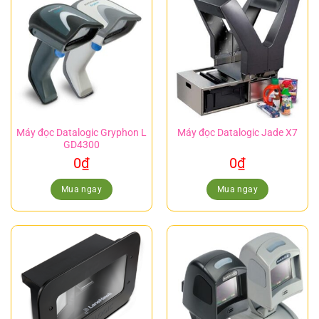
Máy đọc Datalogic Gryphon L
Máy đọc Datalogic Jade X7
GD4300
0
₫
0
₫
Mua ngay
Mua ngay