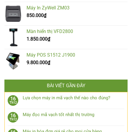
Máy In ZyWell ZM03
850.000
₫
Màn hiển thị VFD2800
1.850.000
₫
Máy POS S1512 J1900
9.800.000
₫
BÀI VIẾT GẦN ĐÂY
Lựa chọn máy in mã vạch thế nào cho đúng?
16
Th12
Máy đọc mã vạch tốt nhất thị trường
16
Th12
Máy in hóa đơn giá rẻ cho mọi cửa hàng