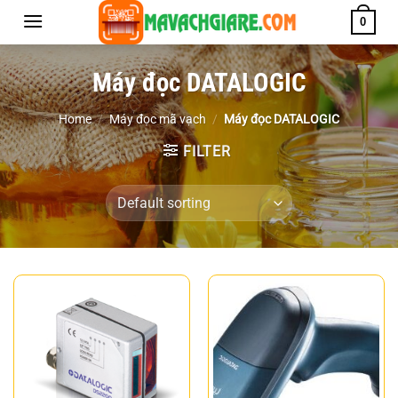
Chuyển
0
đến
nội
Máy đọc DATALOGIC
dung
Home
/
Máy đọc mã vạch
/
Máy đọc DATALOGIC
FILTER