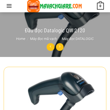
Chuyển
0
đến
nội
dung
Đầu đọc Datalogic QW 2120
Home
/
Máy đọc mã vạch
/
Máy đọc DATALOGIC