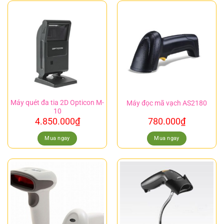
Máy quét đa tia 2D Opticon M-
Máy đọc mã vạch AS2180
10
4.850.000
₫
780.000
₫
Mua ngay
Mua ngay