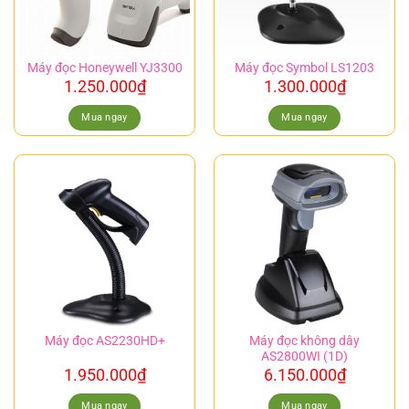
Máy đọc Honeywell YJ3300
Máy đọc Symbol LS1203
1.250.000
₫
1.300.000
₫
Mua ngay
Mua ngay
Máy đọc không dây
Máy đọc AS2230HD+
AS2800WI (1D)
1.950.000
₫
6.150.000
₫
Mua ngay
Mua ngay