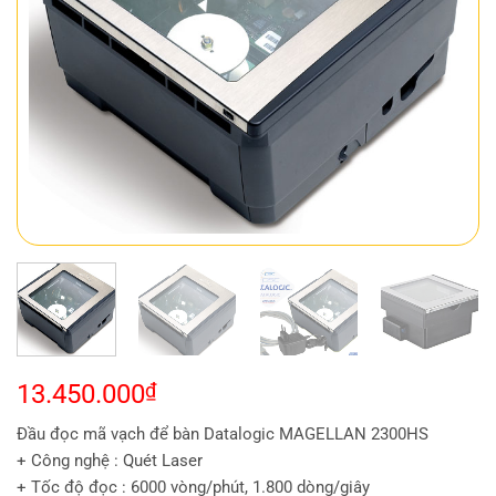
13.450.000
₫
Đầu đọc mã vạch để bàn Datalogic MAGELLAN 2300HS
+ Công nghệ : Quét Laser
+ Tốc độ đọc : 6000 vòng/phút, 1.800 dòng/giây