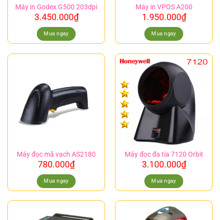
Máy in Godex G500 203dpi
Máy in VPOS A200
3.450.000
₫
1.950.000
₫
Mua ngay
Mua ngay
Máy đọc mã vạch AS2180
Máy đọc đa tia 7120 Orbit
780.000
₫
3.100.000
₫
Mua ngay
Mua ngay