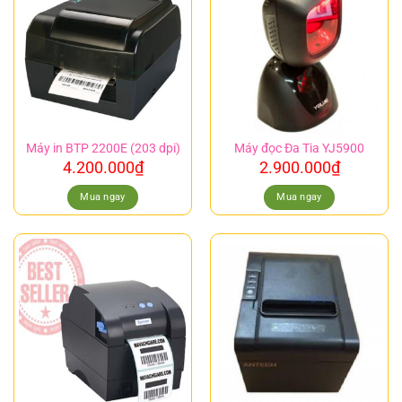
Máy in BTP 2200E (203 dpi)
Máy đọc Đa Tia YJ5900
4.200.000
₫
2.900.000
₫
Mua ngay
Mua ngay