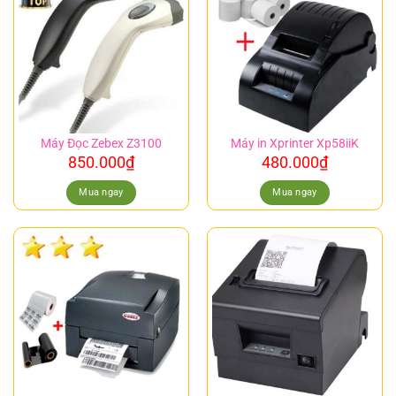
Máy Đọc Zebex Z3100
Máy in Xprinter Xp58iiK
850.000
₫
480.000
₫
Mua ngay
Mua ngay