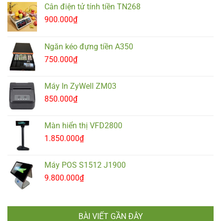
Cân điện tử tính tiền TN268
900.000
₫
Ngăn kéo đựng tiền A350
750.000
₫
Máy In ZyWell ZM03
850.000
₫
Màn hiển thị VFD2800
1.850.000
₫
Máy POS S1512 J1900
9.800.000
₫
BÀI VIẾT GẦN ĐÂY