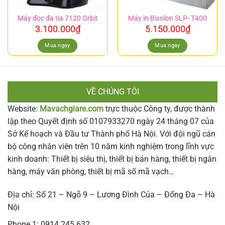
Máy đọc đa tia 7120 Orbit
Máy in Bixolon SLP- T400
3.100.000
₫
5.150.000
₫
Mua ngay
Mua ngay
VỀ CHÚNG TÔI
Website:
Mavachgiare.com
trực thuộc Công ty, được thành
lập theo Quyết định số 0107933270 ngày 24 tháng 07 của
Sở Kế hoạch và Đầu tư Thành phố Hà Nội. Với đội ngũ cán
bộ công nhân viên trên 10 năm kinh nghiệm trong lĩnh vực
kinh doanh: Thiết bị siêu thị, thiết bị bán hàng, thiết bị ngân
hàng, máy văn phòng, thiết bị mã số mã vạch…
Địa chỉ: Số 21 – Ngõ 9 – Lương Đình Của – Đống Đa – Hà
Nội
Phone 1: 0914.245.632