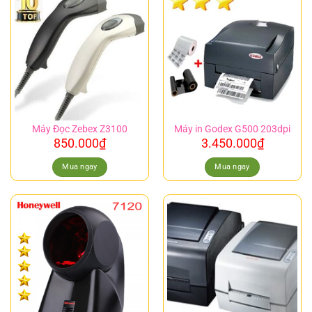
Máy Đọc Zebex Z3100
Máy in Godex G500 203dpi
850.000
₫
3.450.000
₫
Mua ngay
Mua ngay