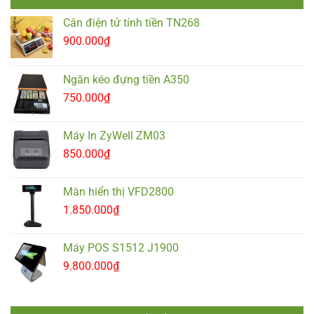
Cân điện tử tính tiền TN268
900.000
₫
Ngăn kéo đựng tiền A350
750.000
₫
Máy In ZyWell ZM03
850.000
₫
Màn hiển thị VFD2800
1.850.000
₫
Máy POS S1512 J1900
9.800.000
₫