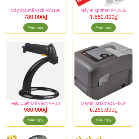
Máy đọc mã vạch AS2180
Máy In Xprinter XP350B
780.000
₫
1.550.000
₫
Mua ngay
Mua ngay
Máy Quét Mã Vạch VPOS
Máy in Datamax E-4204
980.000
₫
6.250.000
₫
Mua ngay
Mua ngay