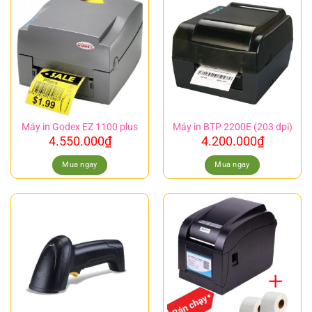
Máy in Godex EZ 1100 plus
Máy in BTP 2200E (203 dpi)
4.550.000
₫
4.200.000
₫
Mua ngay
Mua ngay