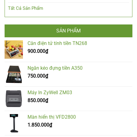
Tất Cả Sản Phẩm
SẢN PHẨM
Cân điện tử tính tiền TN268
900.000
₫
Ngăn kéo đựng tiền A350
750.000
₫
Máy In ZyWell ZM03
850.000
₫
Màn hiển thị VFD2800
1.850.000
₫