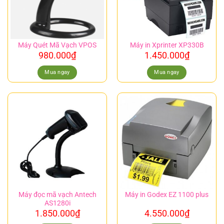
Máy Quét Mã Vạch VPOS
Máy in Xprinter XP330B
980.000
₫
1.450.000
₫
Mua ngay
Mua ngay
Máy đọc mã vạch Antech
Máy in Godex EZ 1100 plus
AS1280i
1.850.000
₫
4.550.000
₫