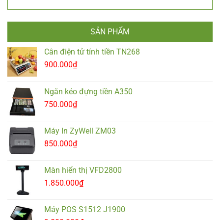
SẢN PHẨM
Cân điện tử tính tiền TN268
900.000
₫
Ngăn kéo đựng tiền A350
750.000
₫
Máy In ZyWell ZM03
850.000
₫
Màn hiển thị VFD2800
1.850.000
₫
Máy POS S1512 J1900