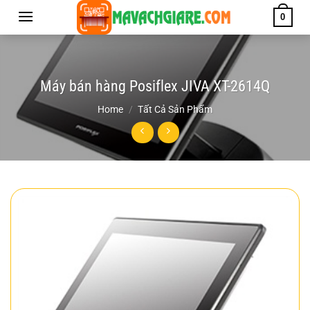
Chuyển
0
đến
nội
dung
Máy bán hàng Posiflex JIVA XT-2614Q
Home
/
Tất Cả Sản Phẩm