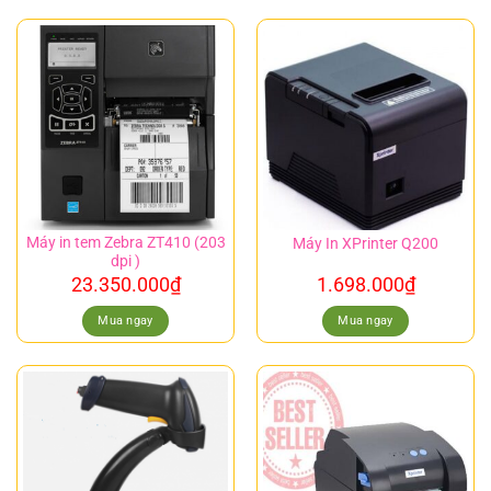
Máy in tem Zebra ZT410 (203
Máy In XPrinter Q200
dpi )
23.350.000
₫
1.698.000
₫
Mua ngay
Mua ngay