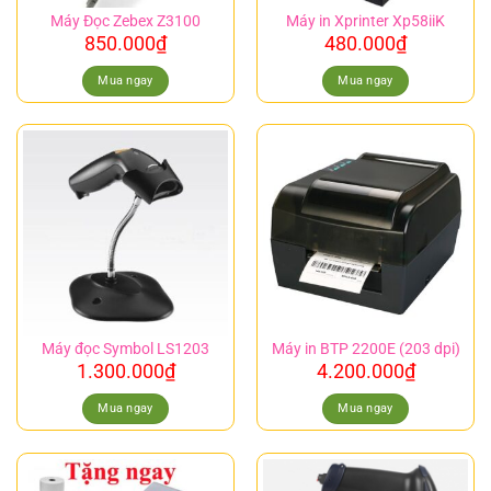
Máy Đọc Zebex Z3100
Máy in Xprinter Xp58iiK
850.000
₫
480.000
₫
Mua ngay
Mua ngay
Máy đọc Symbol LS1203
Máy in BTP 2200E (203 dpi)
1.300.000
₫
4.200.000
₫
Mua ngay
Mua ngay