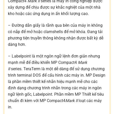
Compact4
Mark II
series là máy in công nghiệp được
xây dựng để chịu được sự khắc nghiệt của một nhà
kho hoặc các ứng dụng in ấn khối lượng cao.
– Đường dẫn giấy là rãnh qua bên của máy in không
có nắp để mở hoặc clamshells để mở khóa. Đang tải
phương tiện truyền thông không nhận được bất kỳ dễ
dàng hơn.
– Labelpoint là một ngôn ngữ lệnh đơn giản nhưng
mạnh mẽ để điều khiển MP Compact4
Mark
II
series. TeraTerm là một dễ dàng để sử dụng chương
trình terminal DOS để cấu hình các máy in. MP Design
là phần mềm thiết kế nhãn hiệu mạnh mẽ cho các
định dạng chương trình nhãn trong các máy in ngôn
ngữ lệnh gốc, Labelpoint. Phần mềm MP Thiết kế tiêu
chuẩn đi kèm với MP Compact4
Mark II
loạt các máy
in.