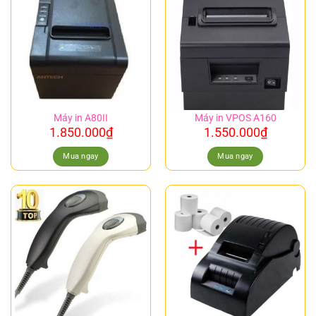
Máy in A80II
Máy in VPOS A160
1.850.000
₫
1.550.000
₫
Mua ngay
Mua ngay