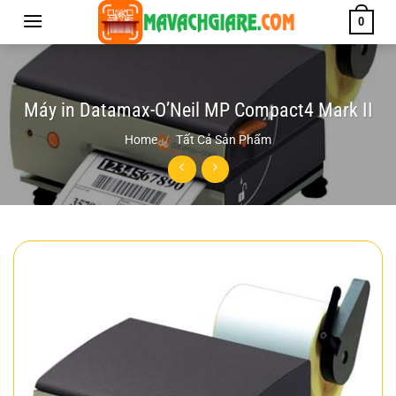
Chuyển
0
đến
nội
dung
Máy in Datamax-O’Neil MP Compact4 Mark II
Home
/
Tất Cả Sản Phẩm