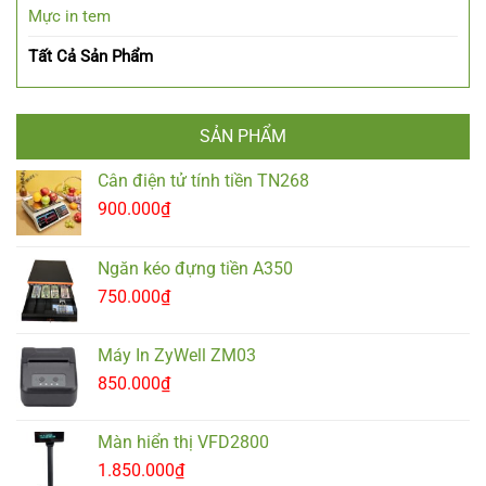
Mực in tem
Tất Cả Sản Phẩm
SẢN PHẨM
Cân điện tử tính tiền TN268
900.000
₫
Ngăn kéo đựng tiền A350
750.000
₫
Máy In ZyWell ZM03
850.000
₫
Màn hiển thị VFD2800
1.850.000
₫