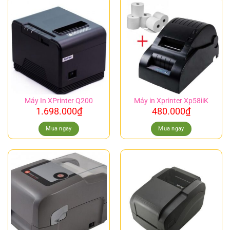
Máy In XPrinter Q200
Máy in Xprinter Xp58iiK
1.698.000
₫
480.000
₫
Mua ngay
Mua ngay