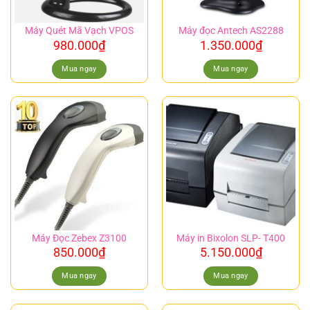
Máy Quét Mã Vạch VPOS
Máy đọc Antech AS2288
980.000
₫
1.350.000
₫
Mua ngay
Mua ngay
Máy Đọc Zebex Z3100
Máy in Bixolon SLP- T400
850.000
₫
5.150.000
₫
Mua ngay
Mua ngay