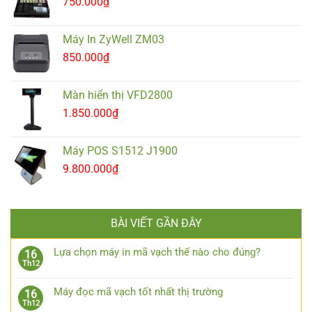
750.000
₫
Máy In ZyWell ZM03
850.000
₫
Màn hiển thị VFD2800
1.850.000
₫
Máy POS S1512 J1900
9.800.000
₫
BÀI VIẾT GẦN ĐÂY
Lựa chọn máy in mã vạch thế nào cho đúng?
16
Th12
Máy đọc mã vạch tốt nhất thị trường
16
Th12