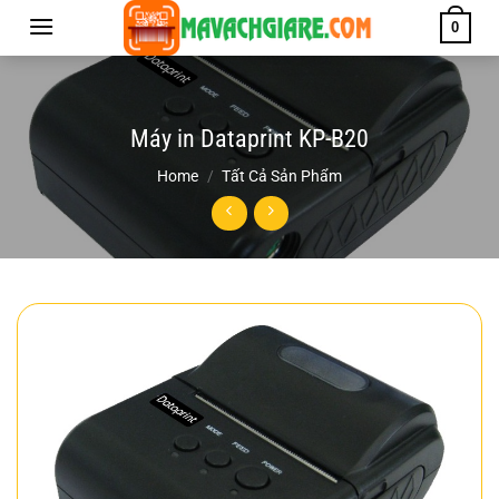
Chuyển
0
đến
nội
dung
Máy in Dataprint KP-B20
Home
/
Tất Cả Sản Phẩm