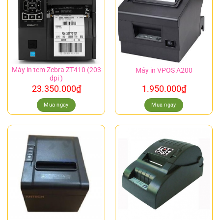
Máy in tem Zebra ZT410 (203
Máy in VPOS A200
dpi )
23.350.000
₫
1.950.000
₫
Mua ngay
Mua ngay