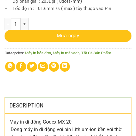
– Độ phân giải : 203Dpi ( 8dots/mm)
– Tốc độ in : 101.6mm /s ( max ) tùy thuộc vào Pin
Máy in Godex MX 20 quantity
Mua ngay
Categories:
Máy in hóa đơn
,
Máy in mã vạch
,
Tất Cả Sản Phẩm
DESCRIPTION
Máy in di động Godex MX 20
Dòng máy in di động với pin Lithium-ion bền với thời