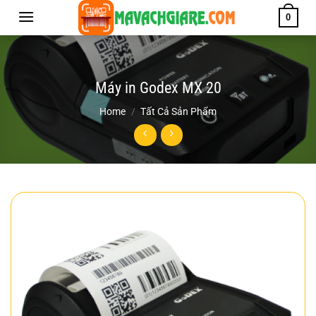
Chuyển
0
đến
nội
dung
Máy in Godex MX 20
Home
/
Tất Cả Sản Phẩm