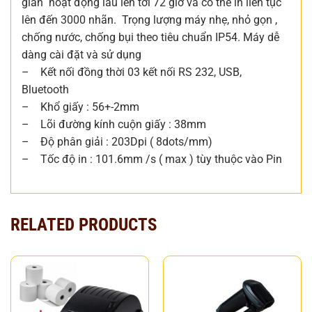
gian hoạt động lâu lên tới 72 giờ và có thể in liên tục
lên đến 3000 nhãn. Trọng lượng máy nhẹ, nhỏ gọn ,
chống nước, chống bụi theo tiêu chuẩn IP54. Máy dễ
dàng cài đặt và sử dụng
– Kết nối đồng thời 03 kết nối RS 232, USB,
Bluetooth
– Khổ giấy : 56+-2mm
– Lõi đường kính cuộn giấy : 38mm
– Độ phân giải : 203Dpi ( 8dots/mm)
– Tốc độ in : 101.6mm /s ( max ) tùy thuộc vào Pin
RELATED PRODUCTS