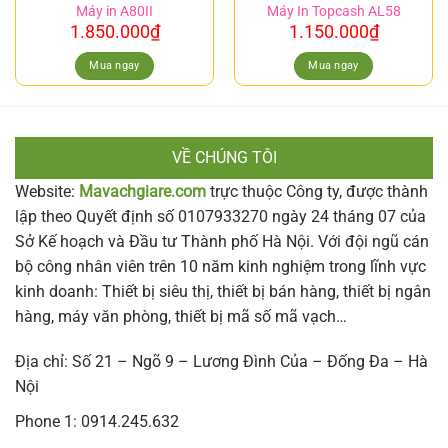
Máy in A80II
Máy In Topcash AL58
1.850.000
₫
1.150.000
₫
Mua ngay
Mua ngay
VỀ CHÚNG TÔI
Website:
Mavachgiare.com
trực thuộc Công ty, được thành
lập theo Quyết định số 0107933270 ngày 24 tháng 07 của
Sở Kế hoạch và Đầu tư Thành phố Hà Nội. Với đội ngũ cán
bộ công nhân viên trên 10 năm kinh nghiệm trong lĩnh vực
kinh doanh: Thiết bị siêu thị, thiết bị bán hàng, thiết bị ngân
hàng, máy văn phòng, thiết bị mã số mã vạch…
Địa chỉ: Số 21 – Ngõ 9 – Lương Đình Của – Đống Đa – Hà
Nội
Phone 1: 0914.245.632