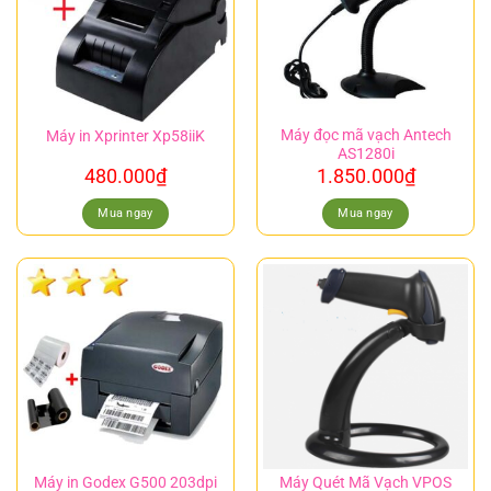
Máy đọc mã vạch Antech
Máy in Xprinter Xp58iiK
AS1280i
480.000
₫
1.850.000
₫
Mua ngay
Mua ngay
Máy in Godex G500 203dpi
Máy Quét Mã Vạch VPOS