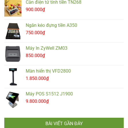
Cân điện tử tính tiền TN268
900.000
₫
Ngăn kéo đựng tiền A350
750.000
₫
Máy In ZyWell ZM03
850.000
₫
Màn hiển thị VFD2800
1.850.000
₫
Máy POS S1512 J1900
9.800.000
₫
BÀI VIẾT GẦN ĐÂY