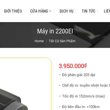
GIỚI THIỆU
CỬA HÀNG
DỊCH VỤ
TIN TỨC
LIÊ
Máy in 2200EI
Home
/
Tất Cả Sản Phẩm
3.950.000
₫
– Độ phân giải 203 dpi
– Chế độ in: truyền nhiệt hoặc t
– Tốc độ in 152mm/s (max)
– Độ bền đầu in: >100km