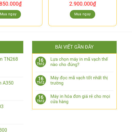
.850.000
₫
2.900.000
₫
Mua ngay
Mua ngay
BÀI VIẾT GẦN ĐÂY
iền TN268
Lựa chọn máy in mã vạch thế
16
nào cho đúng?
Th12
Máy đọc mã vạch tốt nhất thị
16
n A350
trường
Th12
Máy in hóa đơn giá rẻ cho mọi
16
cửa hàng
Th12
03
2800