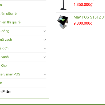
1.850.000
₫
em
iền siêu rẻ
Máy POS S1512 J
iển thị giá rẻ
9.800.000
₫
 công
mã vạch
a đơn
 vạch
 Kho
tiền, máy POS
em
ản Phẩm