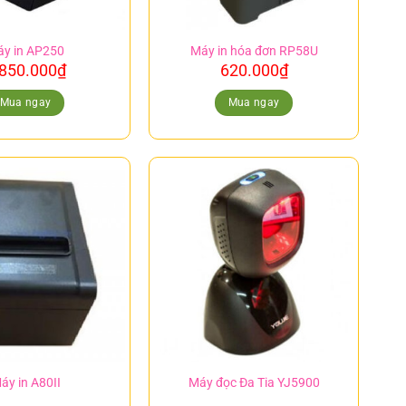
y in AP250
Máy in hóa đơn RP58U
.850.000
₫
620.000
₫
Mua ngay
Mua ngay
áy in A80II
Máy đọc Đa Tia YJ5900