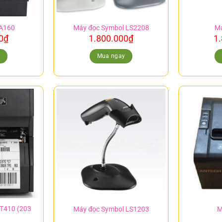
 A160
Máy đọc Symbol LS2208
Má
0
₫
1.800.000
₫
1
y
Mua ngay
ZT410 (203
Máy đọc Symbol LS1203
M