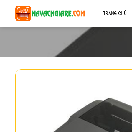
Chuyển
đến
TRANG CHỦ
nội
dung