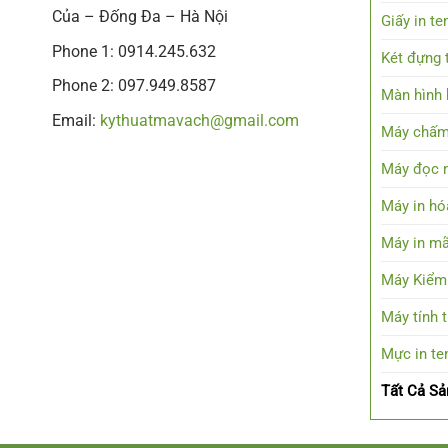
Của – Đống Đa – Hà Nội
Giấy in t
Phone 1: 0914.245.632
Két đựng t
Phone 2: 097.949.8587
Màn hình h
Email:
kythuatmavach@gmail.com
Máy chấm
Máy đọc 
Máy in hó
Máy in mã
Máy Kiểm
Máy tính 
Mực in t
Tất Cả S