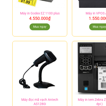
Máy in Godex EZ 1100 plus
Máy in VPOS
4.550.000
₫
1.550.00
Mua ngay
Mua nga
Máy đọc mã vạch Antech
Máy in tem Zebra 
AS1280i
dpi )