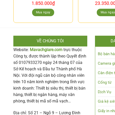
1.850.000
₫
23.350.0
Mua ngay
Mua nga
VỀ CHÚNG TÔI
D
Website:
Mavachgiare.com
trực thuộc
Bộ bán hà
Công ty, được thành lập theo Quyết định
số 0107933270 ngày 24 tháng 07 của
Camera g
Sở Kế hoạch và Đầu tư Thành phố Hà
Cân điện 
Nội. Với đội ngũ cán bộ công nhân viên
trên 10 năm kinh nghiệm trong lĩnh vực
Cổng từ
kinh doanh: Thiết bị siêu thị, thiết bị bán
Dịch Vụ
hàng, thiết bị ngân hàng, máy văn
phòng, thiết bị mã số mã vạch…
Giá kệ siê
Giấy in nh
Địa chỉ: Số 21 – Ngõ 9 – Lương Đình