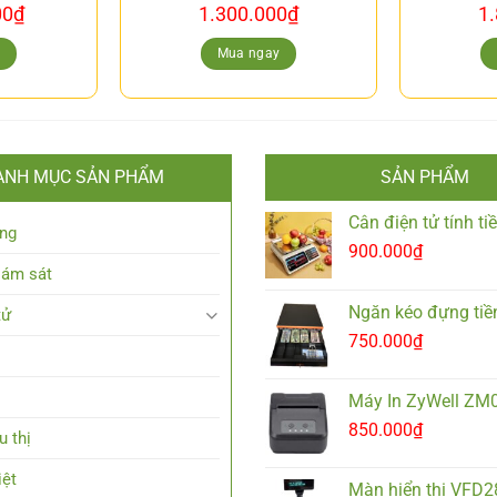
00
₫
1.300.000
₫
1
y
Mua ngay
ANH MỤC SẢN PHẨM
SẢN PHẨM
Cân điện tử tính t
ng
900.000
₫
iám sát
Ngăn kéo đựng tiề
tử
750.000
₫
Máy In ZyWell ZM
850.000
₫
u thị
iệt
Màn hiển thị VFD