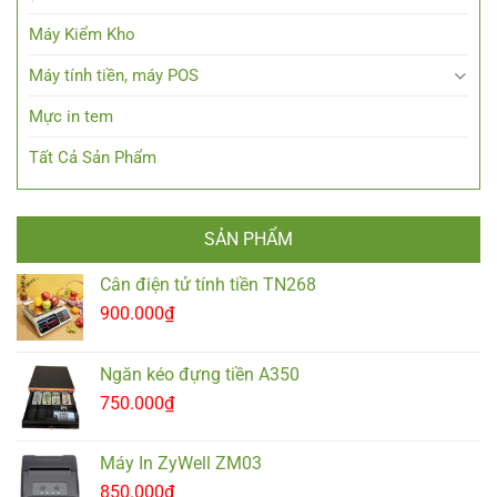
Máy Kiểm Kho
Máy tính tiền, máy POS
Mực in tem
Tất Cả Sản Phẩm
SẢN PHẨM
Cân điện tử tính tiền TN268
900.000
₫
Ngăn kéo đựng tiền A350
750.000
₫
Máy In ZyWell ZM03
850.000
₫