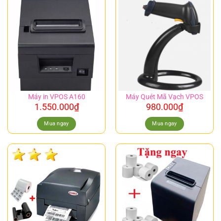
Máy in VPOS A160
Máy Quét Mã Vạch VPOS
1.550.000
₫
980.000
₫
Mua ngay
Mua ngay