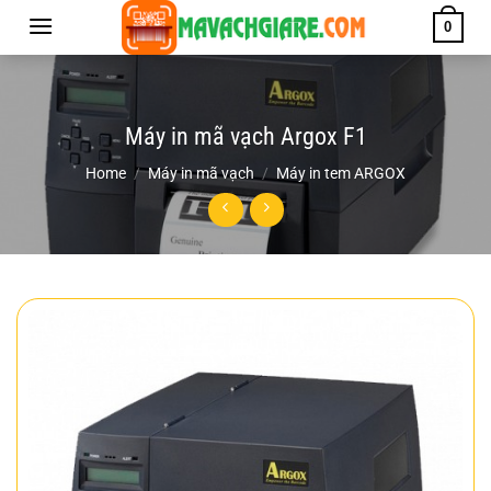
Chuyển
0
đến
nội
dung
Máy in mã vạch Argox F1
Home
/
Máy in mã vạch
/
Máy in tem ARGOX