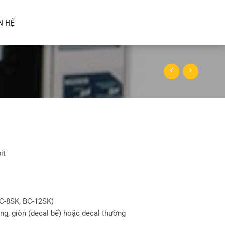
N HỆ
it
C-8SK, BC-12SK)
g, giòn (decal bể) hoặc decal thường