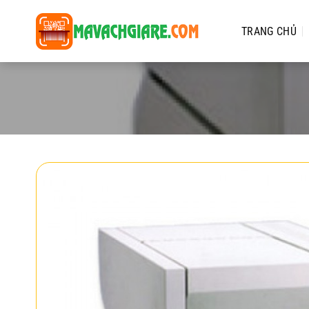
Chuyển
đến
TRANG CHỦ
nội
dung