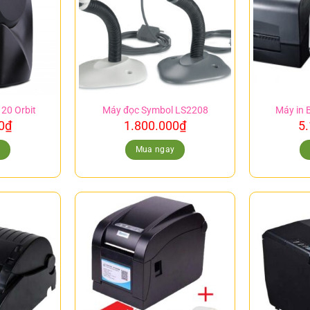
120 Orbit
Máy đọc Symbol LS2208
Máy in 
0
₫
1.800.000
₫
5
y
Mua ngay