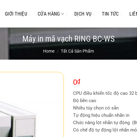
GIỚI THIỆU
CỬA HÀNG
DỊCH VỤ
TIN TỨC
LIÊ
Máy in mã vạch RING BC-WS
Home
/
Tất Cả Sản Phẩm
0
₫
CPU điều khiển tốc độ cao 32 b
Độ bền cao
Nhiều tùy chọn có sẵn
Tự động hiệu chuẩn nhãn in
Chức năng lột nhãn tự động (B
Có chế độ tự động lột nhãn mỏn