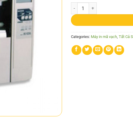
Máy in mã vạch RING BC-WS quan
Categories:
Máy in mã vạch
,
Tất Cả 