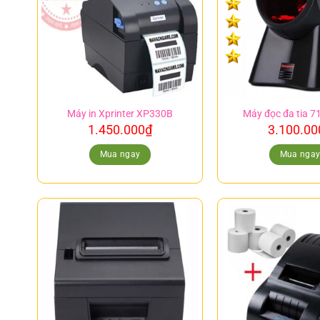
Máy in Xprinter XP330B
Máy đọc đa tia 7
1.450.000
₫
3.100.00
Mua ngay
Mua nga