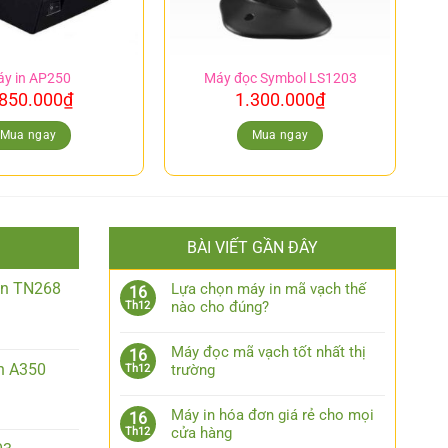
y in AP250
Máy đọc Symbol LS1203
.850.000
₫
1.300.000
₫
Mua ngay
Mua ngay
BÀI VIẾT GẦN ĐÂY
iền TN268
Lựa chọn máy in mã vạch thế
16
nào cho đúng?
Th12
Máy đọc mã vạch tốt nhất thị
16
n A350
trường
Th12
Máy in hóa đơn giá rẻ cho mọi
16
cửa hàng
Th12