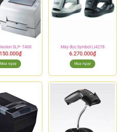
Bixolon SLP- T400
Máy đọc Symbol LI4278
.150.000
₫
6.270.000
₫
Mua ngay
Mua ngay