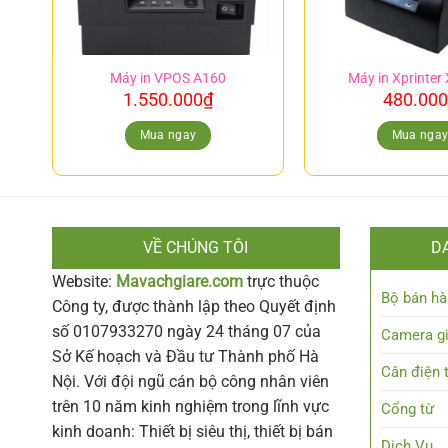
Máy in VPOS A160
Máy in Xprinter
1.550.000
₫
480.000
Mua ngay
Mua nga
VỀ CHÚNG TÔI
D
Website:
Mavachgiare.com
trực thuộc
Bộ bán hà
Công ty, được thành lập theo Quyết định
số 0107933270 ngày 24 tháng 07 của
Camera g
Sở Kế hoạch và Đầu tư Thành phố Hà
Cân điện 
Nội. Với đội ngũ cán bộ công nhân viên
trên 10 năm kinh nghiệm trong lĩnh vực
Cổng từ
kinh doanh: Thiết bị siêu thị, thiết bị bán
Dịch Vụ