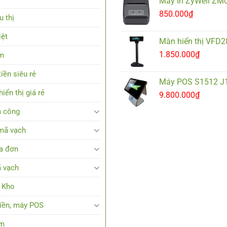
Máy In ZyWell ZM
850.000
₫
u thị
iệt
Màn hiển thị VFD
1.850.000
₫
em
iền siêu rẻ
Máy POS S1512 J
iển thị giá rẻ
9.800.000
₫
 công
mã vạch
a đơn
 vạch
 Kho
tiền, máy POS
em