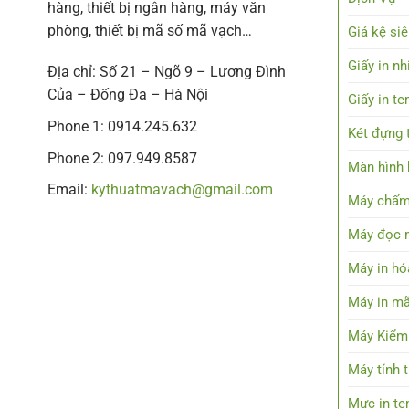
hàng, thiết bị ngân hàng, máy văn
phòng, thiết bị mã số mã vạch…
Giá kệ siê
Giấy in nh
Địa chỉ: Số 21 – Ngõ 9 – Lương Đình
Của – Đống Đa – Hà Nội
Giấy in t
Phone 1: 0914.245.632
Két đựng t
Phone 2: 097.949.8587
Màn hình h
Email:
kythuatmavach@gmail.com
Máy chấm
Máy đọc 
Máy in hó
Máy in mã
Máy Kiểm
Máy tính 
Mực in t