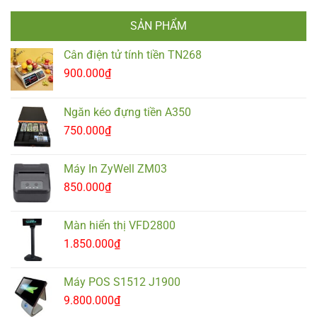
SẢN PHẨM
Cân điện tử tính tiền TN268
900.000
₫
Ngăn kéo đựng tiền A350
750.000
₫
Máy In ZyWell ZM03
850.000
₫
Màn hiển thị VFD2800
1.850.000
₫
Máy POS S1512 J1900
9.800.000
₫