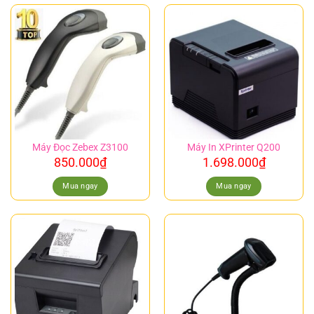
Máy Đọc Zebex Z3100
Máy In XPrinter Q200
850.000
₫
1.698.000
₫
Mua ngay
Mua ngay