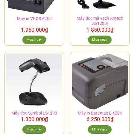
Máy đọc mã vạch Antech
Máy in VPOS A200
AS1280i
1.950.000
₫
1.850.000
₫
Mua ngay
Mua ngay
Máy đọc Symbol LS1203
Máy in Datamax E-4204
1.300.000
₫
6.250.000
₫
Mua ngay
Mua ngay