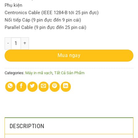
Phụ kiện
Centronics Cable (IEEE 1284-B tới 25 pin đực)
Nối tiếp Cáp (9 pin đực đến 9 pin cái)
Parallel Cable (9 pin đực đến 25 pin cái)
Máy in tem Avery Dennison Monarch 9416 XL quantity
Mua ngay
Categories:
Máy in mã vạch
,
Tất Cả Sản Phẩm
DESCRIPTION