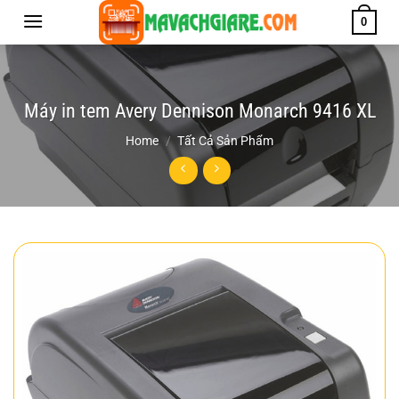
Chuyển
0
đến
nội
dung
Máy in tem Avery Dennison Monarch 9416 XL
Home
/
Tất Cả Sản Phẩm