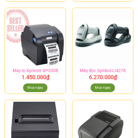
Máy in Xprinter XP330B
Máy đọc Symbol LI4278
1.450.000
₫
6.270.000
₫
Mua ngay
Mua ngay