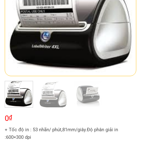
0
₫
+ Tốc độ in : 53 nhãn/ phút,81mm/giây.Độ phân giải in
:600×300 dpi