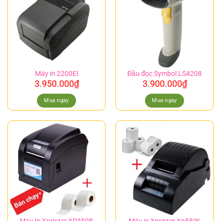
Máy in 2200EI
Đầu đọc Symbol LS4208
3.950.000
₫
3.900.000
₫
Mua ngay
Mua ngay