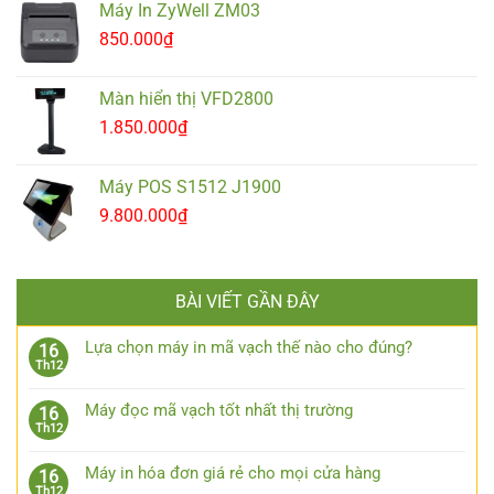
Máy In ZyWell ZM03
850.000
₫
Màn hiển thị VFD2800
1.850.000
₫
Máy POS S1512 J1900
9.800.000
₫
BÀI VIẾT GẦN ĐÂY
Lựa chọn máy in mã vạch thế nào cho đúng?
16
Th12
Máy đọc mã vạch tốt nhất thị trường
16
Th12
Máy in hóa đơn giá rẻ cho mọi cửa hàng
16
Th12