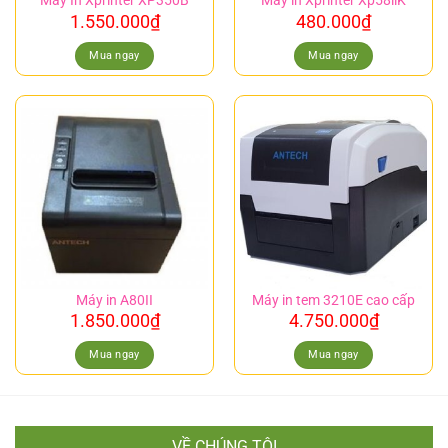
Máy In Xprinter XP350B
Máy in Xprinter Xp58iiK
1.550.000
₫
480.000
₫
Mua ngay
Mua ngay
Máy in A80II
Máy in tem 3210E cao cấp
1.850.000
₫
4.750.000
₫
Mua ngay
Mua ngay
VỀ CHÚNG TÔI