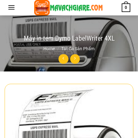
Chuyển
0
đến
nội
dung
Máy in tem Dymo LabelWriter 4XL
Home
/
Tất Cả Sản Phẩm