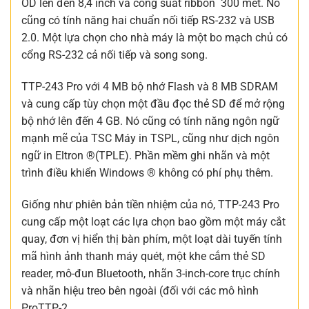
OD lên đến 8,4 inch và công suất ribbon 300 mét. Nó
cũng có tính năng hai chuẩn nối tiếp RS-232 và USB
2.0. Một lựa chọn cho nhà máy là một bo mạch chủ có
cổng RS-232 cả nối tiếp và song song.
TTP-243 Pro với 4 MB bộ nhớ Flash và 8 MB SDRAM
và cung cấp tùy chọn một đầu đọc thẻ SD để mở rộng
bộ nhớ lên đến 4 GB. Nó cũng có tính năng ngôn ngữ
mạnh mẽ của TSC Máy in TSPL, cũng như dịch ngôn
ngữ in Eltron ®(TPLE). Phần mềm ghi nhãn và một
trình điều khiển Windows ® không có phí phụ thêm.
Giống như phiên bản tiền nhiệm của nó, TTP-243 Pro
cung cấp một loạt các lựa chọn bao gồm một máy cắt
quay, đơn vị hiển thị bàn phím, một loạt dài tuyến tính
mã hình ảnh thanh máy quét, một khe cắm thẻ SD
reader, mô-đun Bluetooth, nhãn 3-inch-core trục chính
và nhãn hiệu treo bên ngoài (đối với các mô hình
ProTTP-2