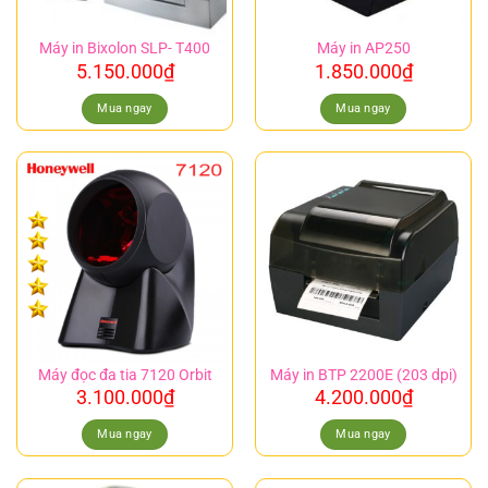
Máy in Bixolon SLP- T400
Máy in AP250
5.150.000
₫
1.850.000
₫
Mua ngay
Mua ngay
Máy đọc đa tia 7120 Orbit
Máy in BTP 2200E (203 dpi)
3.100.000
₫
4.200.000
₫
Mua ngay
Mua ngay