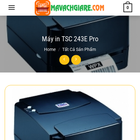
Chuyển
0
đến
nội
dung
Máy in TSC 243E Pro
Home
/
Tất Cả Sản Phẩm