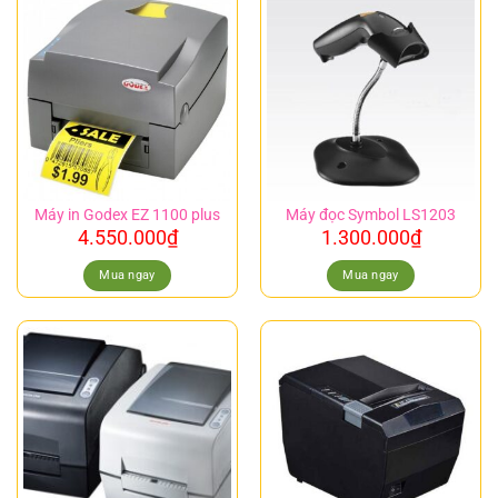
Máy in Godex EZ 1100 plus
Máy đọc Symbol LS1203
4.550.000
₫
1.300.000
₫
Mua ngay
Mua ngay