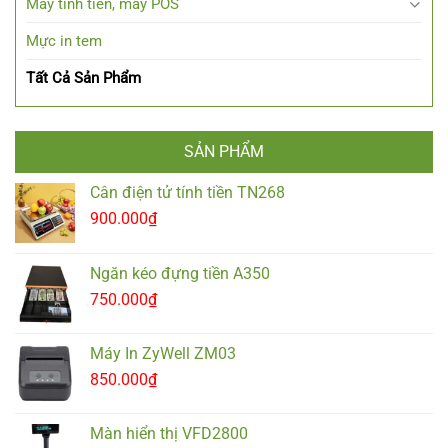
Máy tính tiền, máy POS
Mực in tem
Tất Cả Sản Phẩm
SẢN PHẨM
Cân điện tử tính tiền TN268
900.000
₫
Ngăn kéo đựng tiền A350
750.000
₫
Máy In ZyWell ZM03
850.000
₫
Màn hiển thị VFD2800