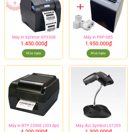
Máy in Xprinter XP330B
Máy in PRP-085
1.450.000
₫
1.950.000
₫
Mua ngay
Mua ngay
Máy in BTP 2200E (203 dpi)
Máy đọc Symbol LS1203
4.200.000
₫
1.300.000
₫