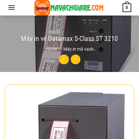
Chuyển
0
đến
nội
dung
Máy in vé Datamax S-Class ST 3210
Home
/
Máy in mã vạch