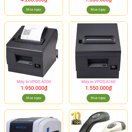
Mua ngay
Mua ngay
Máy in VPOS A200
Máy in VPOS A160
1.950.000
₫
1.550.000
₫
Mua ngay
Mua ngay