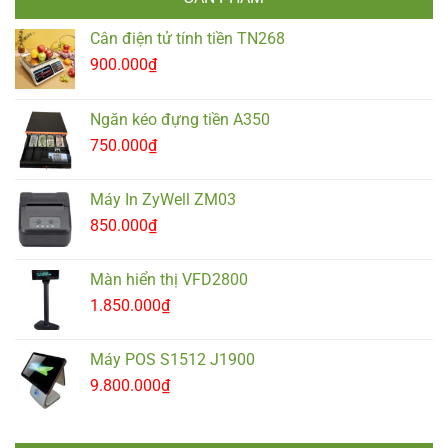
Cân điện tử tính tiền TN268
900.000
₫
Ngăn kéo đựng tiền A350
750.000
₫
Máy In ZyWell ZM03
850.000
₫
Màn hiển thị VFD2800
1.850.000
₫
Máy POS S1512 J1900
9.800.000
₫