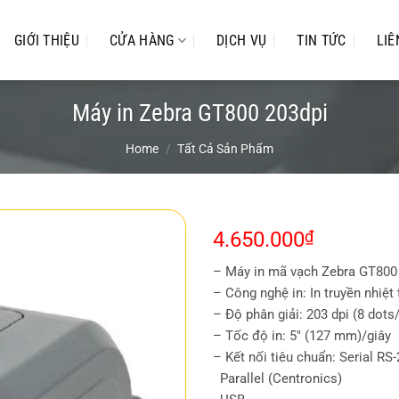
GIỚI THIỆU
CỬA HÀNG
DỊCH VỤ
TIN TỨC
LIÊ
Máy in Zebra GT800 203dpi
Home
/
Tất Cả Sản Phẩm
4.650.000
₫
– Máy in mã vạch Zebra GT800
– Công nghệ in: In truyền nhiệt 
– Độ phân giải: 203 dpi (8 do
– Tốc độ in: 5″ (127 mm)/giây
– Kết nối tiêu chuẩn: Serial RS
Parallel (Centronics)