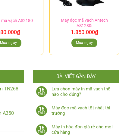
Máy đọc mã vạch Antech
c mã vạch AS2180
AS1280i
80.000
₫
1.850.000
₫
Mua ngay
Mua ngay
BÀI VIẾT GẦN ĐÂY
iền TN268
Lựa chọn máy in mã vạch thế
16
nào cho đúng?
Th12
Máy đọc mã vạch tốt nhất thị
16
n A350
trường
Th12
Máy in hóa đơn giá rẻ cho mọi
16
cửa hàng
Th12