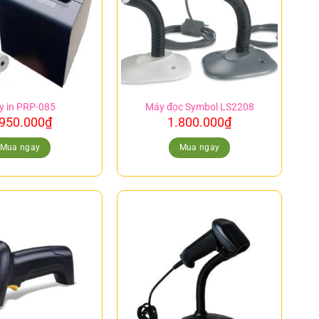
 in PRP-085
Máy đọc Symbol LS2208
.950.000
₫
1.800.000
₫
Mua ngay
Mua ngay