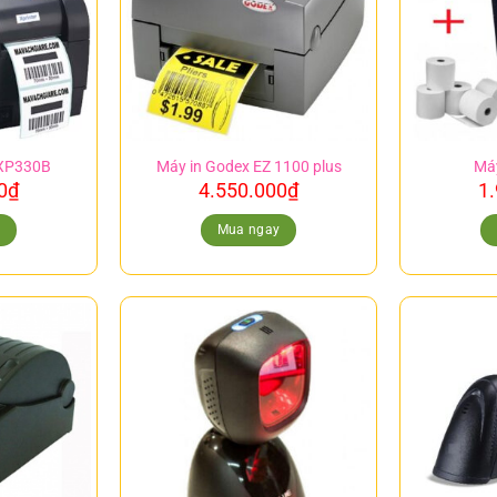
 XP330B
Máy in Godex EZ 1100 plus
Máy
0
₫
4.550.000
₫
1
y
Mua ngay