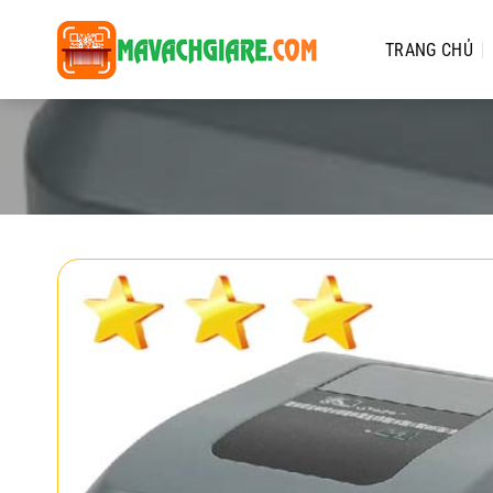
Chuyển
đến
TRANG CHỦ
nội
dung