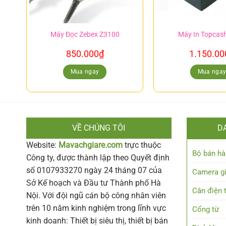
Máy Đọc Zebex Z3100
Máy In Topcas
850.000
₫
1.150.00
Mua ngay
Mua nga
VỀ CHÚNG TÔI
D
Website:
Mavachgiare.com
trực thuộc
Bộ bán hà
Công ty, được thành lập theo Quyết định
số 0107933270 ngày 24 tháng 07 của
Camera g
Sở Kế hoạch và Đầu tư Thành phố Hà
Cân điện 
Nội. Với đội ngũ cán bộ công nhân viên
trên 10 năm kinh nghiệm trong lĩnh vực
Cổng từ
kinh doanh: Thiết bị siêu thị, thiết bị bán