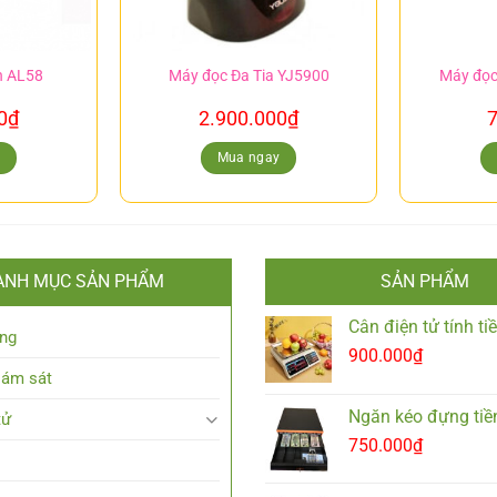
h AL58
Máy đọc Đa Tia YJ5900
Máy đọ
0
₫
2.900.000
₫
7
y
Mua ngay
ANH MỤC SẢN PHẨM
SẢN PHẨM
Cân điện tử tính t
ng
900.000
₫
iám sát
Ngăn kéo đựng tiề
tử
750.000
₫