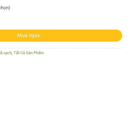
 chọn)
ity
Mua ngay
mã vạch
,
Tất Cả Sản Phẩm