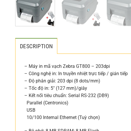
DESCRIPTION
– Máy in mã vạch Zebra GT800 – 203dpi
– Công nghệ in: In truyền nhiệt trực tiếp / gián tiếp
– Độ phân giải: 203 dpi (8 dots/mm)
– Tốc độ in: 5″ (127 mm)/giây
– Kết nối tiêu chuẩn: Serial RS-232 (DB9)
Parallel (Centronics)
USB
10/100 Internal Ethernet (Tuỳ chọn)
– Bộ nhớ: 8 MB SDRAM; 8 MB Flash