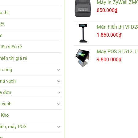
Máy In ZyWell ZM
850.000
₫
u thị
iệt
Màn hiển thị VFD
1.850.000
₫
em
iền siêu rẻ
Máy POS S1512 J
iển thị giá rẻ
9.800.000
₫
 công
mã vạch
a đơn
 vạch
 Kho
tiền, máy POS