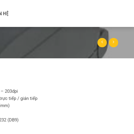
N HỆ
 – 203dpi
trực tiếp / gián tiếp
ts/mm)
-232 (DB9)