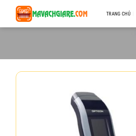
Chuyển
đến
TRANG CHỦ
nội
dung