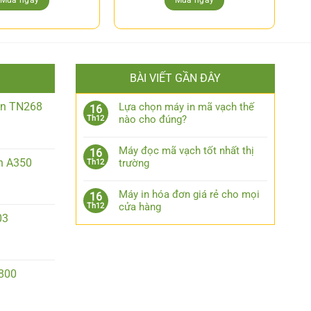
Mua ngay
Mua ngay
BÀI VIẾT GẦN ĐÂY
iền TN268
Lựa chọn máy in mã vạch thế
16
nào cho đúng?
Th12
Máy đọc mã vạch tốt nhất thị
16
n A350
trường
Th12
Máy in hóa đơn giá rẻ cho mọi
16
cửa hàng
Th12
03
2800