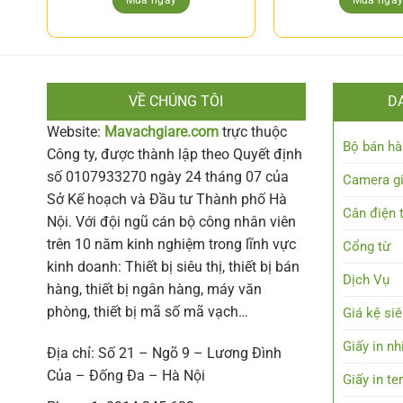
Mua ngay
Mua nga
VỀ CHÚNG TÔI
D
Website:
Mavachgiare.com
trực thuộc
Bộ bán hà
Công ty, được thành lập theo Quyết định
số 0107933270 ngày 24 tháng 07 của
Camera g
Sở Kế hoạch và Đầu tư Thành phố Hà
Cân điện 
Nội. Với đội ngũ cán bộ công nhân viên
trên 10 năm kinh nghiệm trong lĩnh vực
Cổng từ
kinh doanh: Thiết bị siêu thị, thiết bị bán
Dịch Vụ
hàng, thiết bị ngân hàng, máy văn
phòng, thiết bị mã số mã vạch…
Giá kệ siê
Giấy in nh
Địa chỉ: Số 21 – Ngõ 9 – Lương Đình
Của – Đống Đa – Hà Nội
Giấy in t