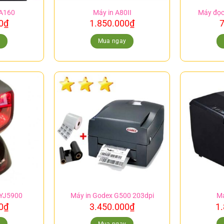
 A160
Máy in A80II
Máy đọ
0
₫
1.850.000
₫
7
y
Mua ngay
 YJ5900
Máy in Godex G500 203dpi
Má
0
₫
3.450.000
₫
1