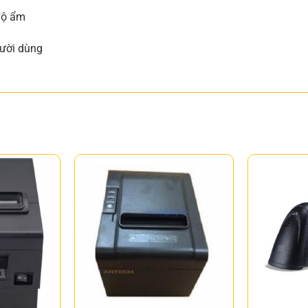
độ ẩm
gười dùng