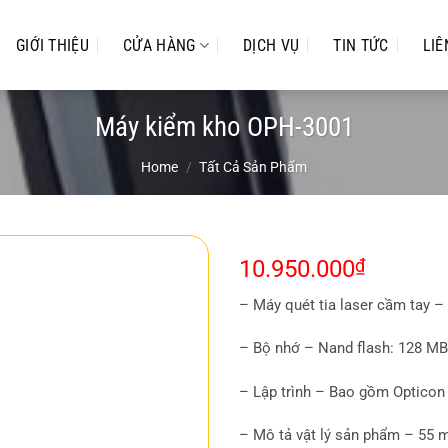
GIỚI THIỆU
CỬA HÀNG
DỊCH VỤ
TIN TỨC
LIÊ
Máy kiểm kho OPH-3001
Home
/
Tất Cả Sản Phẩm
10.950.000
₫
– Máy quét tia laser cầm tay –
– Bộ nhớ – Nand flash: 128 M
– Lập trình – Bao gồm Opticon 
– Mô tả vật lý sản phẩm – 55