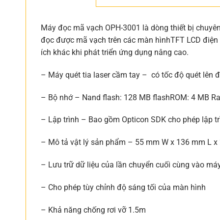
Máy đọc mã vạch OPH-3001 là dòng thiết bị chuyên
đọc được mã vạch trên các màn hìnhTFT LCD điện tử
ích khác khi phát triển ứng dụng nâng cao.
– Máy quét tia laser cầm tay – có tốc độ quét lên 
– Bộ nhớ – Nand flash: 128 MB flashROM: 4 MB 
– Lập trình – Bao gồm Opticon SDK cho phép lập trì
– Mô tả vật lý sản phẩm – 55 mm W x 136 mm L x
– Lưu trữ dữ liệu của lần chuyển cuối cùng vào má
– Cho phép tùy chỉnh độ sáng tối của màn hình
– Khả năng chống rơi vỡ 1.5m