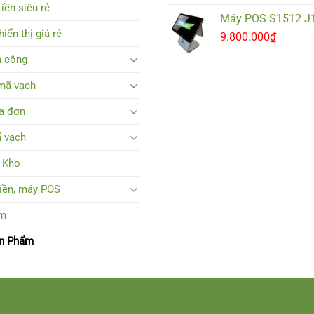
iền siêu rẻ
Máy POS S1512 J
iển thị giá rẻ
9.800.000
₫
 công
mã vạch
a đơn
 vạch
 Kho
tiền, máy POS
em
ản Phẩm