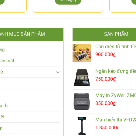
y
Mua ngay
ANH MỤC SẢN PHẨM
SẢN PHẨM
Cân điện tử tính t
ng
900.000
₫
iám sát
Ngăn kéo đựng tiề
tử
750.000
₫
Máy In ZyWell ZM
850.000
₫
u thị
iệt
Màn hiển thị VFD
1.850.000
₫
em