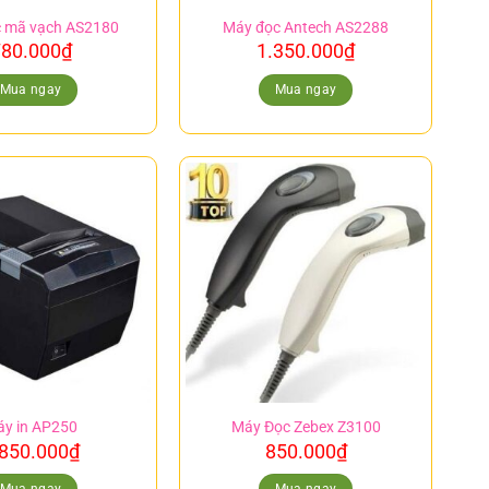
c mã vạch AS2180
Máy đọc Antech AS2288
80.000
₫
1.350.000
₫
Mua ngay
Mua ngay
y in AP250
Máy Đọc Zebex Z3100
.850.000
₫
850.000
₫