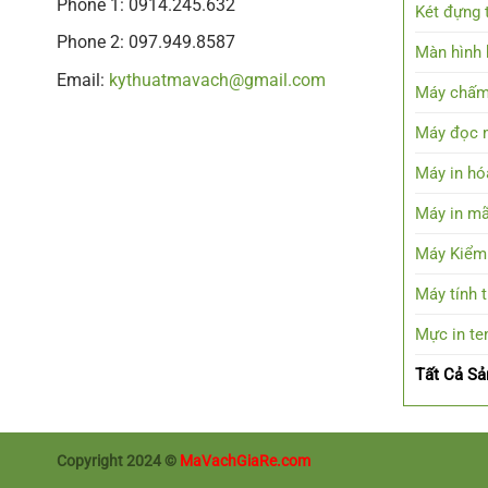
Phone 1: 0914.245.632
Két đựng t
Phone 2: 097.949.8587
Màn hình h
Email:
kythuatmavach@gmail.com
Máy chấm
Máy đọc 
Máy in hó
Máy in mã
Máy Kiểm
Máy tính 
Mực in t
Tất Cả S
Copyright 2024 ©
MaVachGiaRe.com