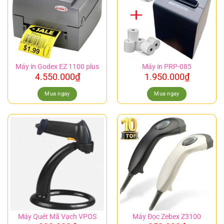
Máy in Godex EZ 1100 plus
Máy in PRP-085
4.550.000
₫
1.950.000
₫
Mua ngay
Mua ngay
Máy Quét Mã Vạch VPOS
Máy Đọc Zebex Z3100