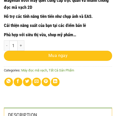
Magellan 800i máy quét cung cấp trực quan và nhanh chóng
đọc mã vạch 2D
Hỗ trợ các tính năng tiên tiến như chụp ảnh và EAS.
Cải thiện năng suất của bạn tại các điểm bán lẻ
Phù hợp với siêu thị vừa, shop mỹ phẩm…
Máy quét Datalogic Magellan™ 800i (2D) quantity
Mua ngay
Categories:
Máy đọc mã vạch
,
Tất Cả Sản Phẩm
DESCRIPTION