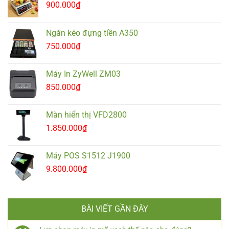
900.000
₫
Ngăn kéo đựng tiền A350
750.000
₫
Máy In ZyWell ZM03
850.000
₫
Màn hiển thị VFD2800
1.850.000
₫
Máy POS S1512 J1900
9.800.000
₫
BÀI VIẾT GẦN ĐÂY