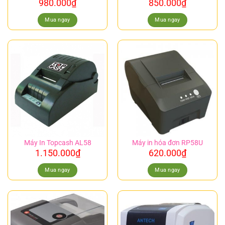
980.000
₫
850.000
₫
Mua ngay
Mua ngay
Máy In Topcash AL58
Máy in hóa đơn RP58U
1.150.000
₫
620.000
₫
Mua ngay
Mua ngay