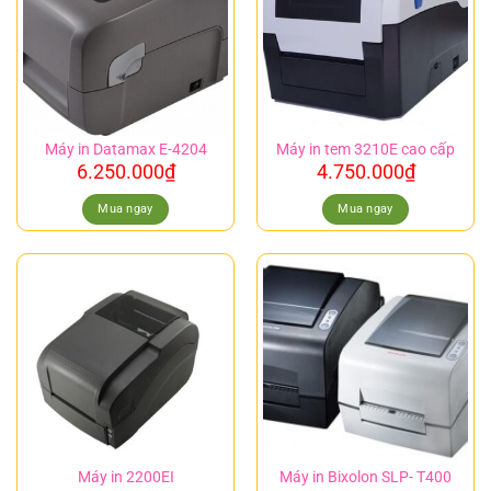
Máy in Datamax E-4204
Máy in tem 3210E cao cấp
6.250.000
₫
4.750.000
₫
Mua ngay
Mua ngay
Máy in 2200EI
Máy in Bixolon SLP- T400