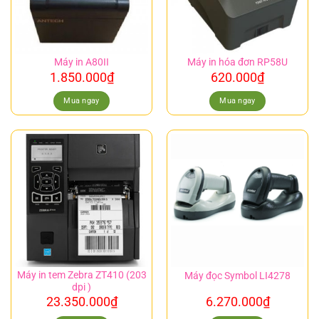
Máy in A80II
Máy in hóa đơn RP58U
1.850.000
₫
620.000
₫
Mua ngay
Mua ngay
Máy in tem Zebra ZT410 (203
Máy đọc Symbol LI4278
dpi )
23.350.000
₫
6.270.000
₫