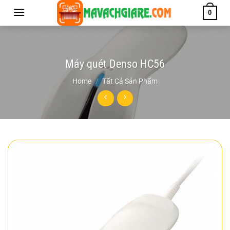
Chuyển
0
đến
nội
dung
Máy quét Denso HC56
Home
/
Tất Cả Sản Phẩm