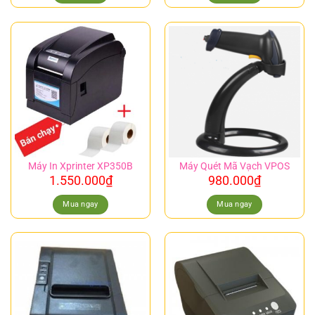
Máy In Xprinter XP350B
Máy Quét Mã Vạch VPOS
1.550.000
₫
980.000
₫
Mua ngay
Mua ngay