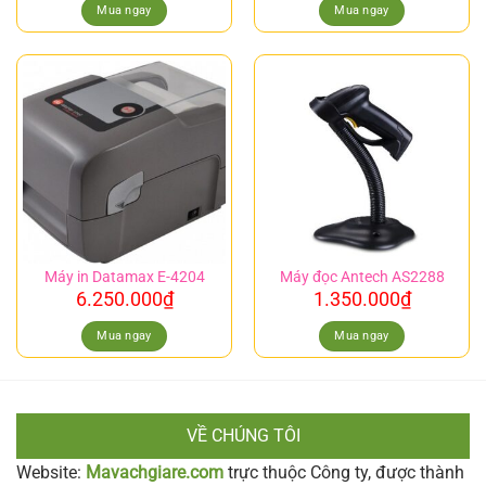
Mua ngay
Mua ngay
Máy in Datamax E-4204
Máy đọc Antech AS2288
6.250.000
₫
1.350.000
₫
Mua ngay
Mua ngay
VỀ CHÚNG TÔI
Website:
Mavachgiare.com
trực thuộc Công ty, được thành