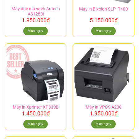
Máy đọc mã vạch Antech
Máy in Bixolon SLP- T400
AS1280i
1.850.000
₫
5.150.000
₫
Mua ngay
Mua ngay
Máy in Xprinter XP330B
Máy in VPOS A200
1.450.000
₫
1.950.000
₫
Mua ngay
Mua ngay