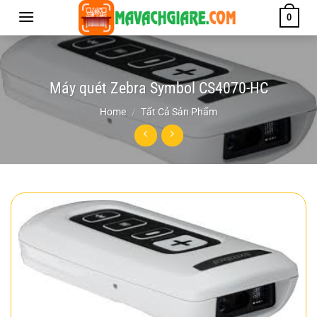
Chuyển
0
đến
nội
dung
Máy quét Zebra Symbol CS4070-HC
Home
/
Tất Cả Sản Phẩm