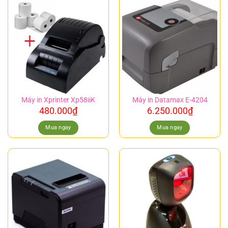
Máy in Xprinter Xp58iiK
Máy in Datamax E-4204
480.000
₫
6.250.000
₫
Mua ngay
Mua ngay