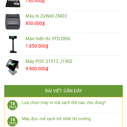
750.000
₫
Máy In ZyWell ZM03
850.000
₫
Màn hiển thị VFD2800
1.850.000
₫
Máy POS S1512 J1900
9.800.000
₫
BÀI VIẾT GẦN ĐÂY
Lựa chọn máy in mã vạch thế nào cho đúng?
16
Th12
Máy đọc mã vạch tốt nhất thị trường
16
Th12