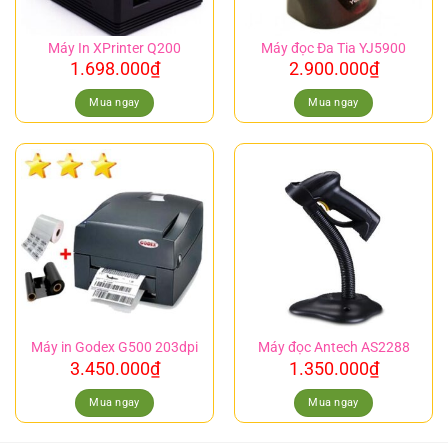
Máy In XPrinter Q200
Máy đọc Đa Tia YJ5900
1.698.000
₫
2.900.000
₫
Mua ngay
Mua ngay
Máy in Godex G500 203dpi
Máy đọc Antech AS2288
3.450.000
₫
1.350.000
₫
Mua ngay
Mua ngay