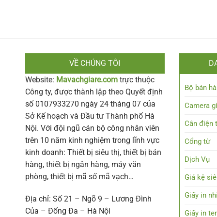
VỀ CHÚNG TÔI
D
Website:
Mavachgiare.com
trực thuộc
Bộ bán hà
Công ty, được thành lập theo Quyết định
số 0107933270 ngày 24 tháng 07 của
Camera g
Sở Kế hoạch và Đầu tư Thành phố Hà
Cân điện 
Nội. Với đội ngũ cán bộ công nhân viên
trên 10 năm kinh nghiệm trong lĩnh vực
Cổng từ
kinh doanh: Thiết bị siêu thị, thiết bị bán
Dịch Vụ
hàng, thiết bị ngân hàng, máy văn
phòng, thiết bị mã số mã vạch…
Giá kệ siê
Giấy in nh
Địa chỉ: Số 21 – Ngõ 9 – Lương Đình
Của – Đống Đa – Hà Nội
Giấy in t