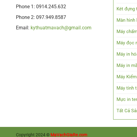
Phone 1: 0914.245.632
Két đựng t
Phone 2: 097.949.8587
Màn hình h
Email:
kythuatmavach@gmail.com
Máy chấm
Máy đọc 
Máy in hó
Máy in mã
Máy Kiểm
Máy tính 
Mực in t
Tất Cả S
Copyright 2024 ©
MaVachGiaRe.com