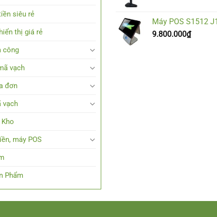
iền siêu rẻ
Máy POS S1512 J
iển thị giá rẻ
9.800.000
₫
 công
mã vạch
a đơn
 vạch
 Kho
tiền, máy POS
em
ản Phẩm