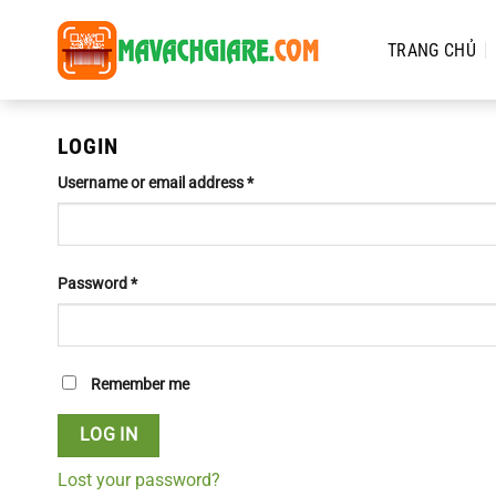
Chuyển
đến
TRANG CHỦ
nội
dung
LOGIN
Username or email address
*
Password
*
Remember me
LOG IN
Lost your password?