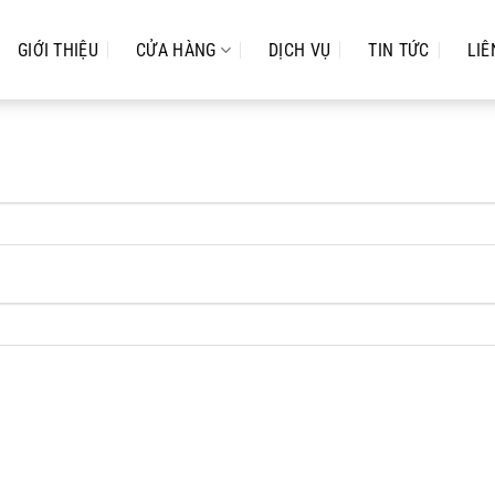
GIỚI THIỆU
CỬA HÀNG
DỊCH VỤ
TIN TỨC
LIÊ