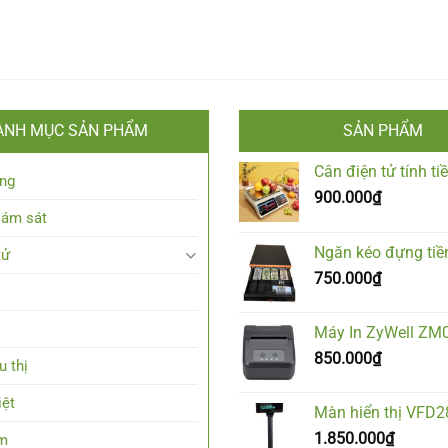
ANH MỤC SẢN PHẨM
SẢN PHẨM
Cân điện tử tính t
ng
900.000
₫
iám sát
Ngăn kéo đựng tiề
tử
750.000
₫
Máy In ZyWell ZM
850.000
₫
u thị
iệt
Màn hiển thị VFD
1.850.000
₫
em