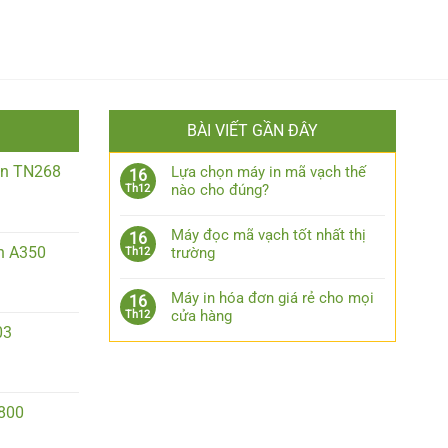
BÀI VIẾT GẦN ĐÂY
iền TN268
Lựa chọn máy in mã vạch thế
16
nào cho đúng?
Th12
Máy đọc mã vạch tốt nhất thị
16
n A350
trường
Th12
Máy in hóa đơn giá rẻ cho mọi
16
cửa hàng
Th12
03
2800