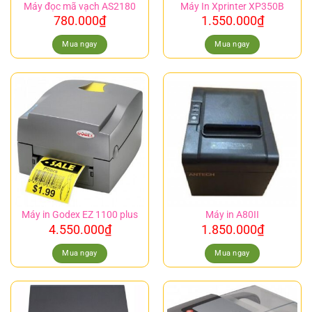
Máy đọc mã vạch AS2180
Máy In Xprinter XP350B
780.000
₫
1.550.000
₫
Mua ngay
Mua ngay
Máy in Godex EZ 1100 plus
Máy in A80II
4.550.000
₫
1.850.000
₫
Mua ngay
Mua ngay