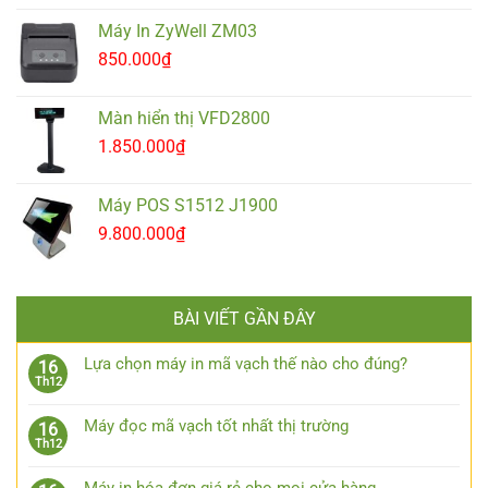
Máy In ZyWell ZM03
850.000
₫
Màn hiển thị VFD2800
1.850.000
₫
Máy POS S1512 J1900
9.800.000
₫
BÀI VIẾT GẦN ĐÂY
Lựa chọn máy in mã vạch thế nào cho đúng?
16
Th12
Máy đọc mã vạch tốt nhất thị trường
16
Th12
Máy in hóa đơn giá rẻ cho mọi cửa hàng