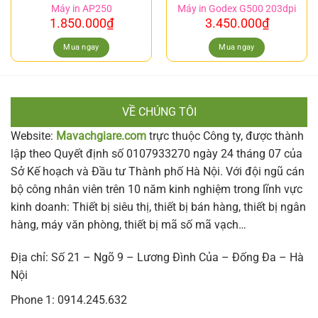
Máy in AP250
Máy in Godex G500 203dpi
1.850.000
₫
3.450.000
₫
Mua ngay
Mua ngay
VỀ CHÚNG TÔI
Website:
Mavachgiare.com
trực thuộc Công ty, được thành
lập theo Quyết định số 0107933270 ngày 24 tháng 07 của
Sở Kế hoạch và Đầu tư Thành phố Hà Nội. Với đội ngũ cán
bộ công nhân viên trên 10 năm kinh nghiệm trong lĩnh vực
kinh doanh: Thiết bị siêu thị, thiết bị bán hàng, thiết bị ngân
hàng, máy văn phòng, thiết bị mã số mã vạch…
Địa chỉ: Số 21 – Ngõ 9 – Lương Đình Của – Đống Đa – Hà
Nội
Phone 1: 0914.245.632