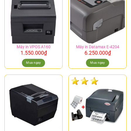
Máy in VPOS A160
Máy in Datamax E-4204
1.550.000
₫
6.250.000
₫
Mua ngay
Mua ngay