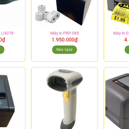
 LI4278
Máy in PRP-085
Máy in G
0
₫
1.950.000
₫
4
y
Mua ngay