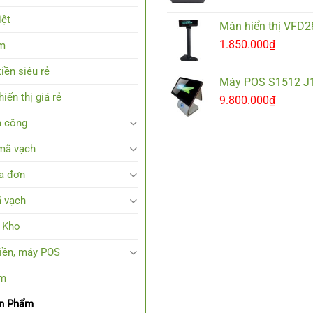
iệt
Màn hiển thị VFD
1.850.000
₫
em
iền siêu rẻ
Máy POS S1512 J
iển thị giá rẻ
9.800.000
₫
 công
mã vạch
a đơn
 vạch
 Kho
tiền, máy POS
em
ản Phẩm