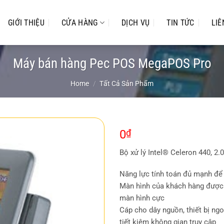
GIỚI THIỆU
CỬA HÀNG
DỊCH VỤ
TIN TỨC
LIÊ
Máy bán hàng Pec POS MegaPOS Pro
Home
/
Tất Cả Sản Phẩm
0
₫
Bộ xử lý Intel® Celeron 440, 2
Năng lực tính toán đủ mạnh để
Màn hình của khách hàng được t
màn hình cực
Cáp cho dây nguồn, thiết bị ngoạ
tiết kiệm không gian truy cập