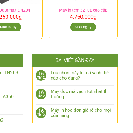
 Datamax E-4204
Máy in tem 3210E cao cấp
.250.000
₫
4.750.000
₫
Mua ngay
Mua ngay
BÀI VIẾT GẦN ĐÂY
iền TN268
Lựa chọn máy in mã vạch thế
16
nào cho đúng?
Th12
Máy đọc mã vạch tốt nhất thị
16
n A350
trường
Th12
Máy in hóa đơn giá rẻ cho mọi
16
cửa hàng
Th12
03