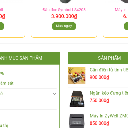
II
Đầu đọc Symbol LS4208
Máy in
0
₫
3.900.000
₫
6
y
Mua ngay
ANH MỤC SẢN PHẨM
SẢN PHẨM
Cân điện tử tính t
ng
900.000
₫
iám sát
Ngăn kéo đựng tiề
tử
750.000
₫
Máy In ZyWell ZM
850.000
₫
u thị