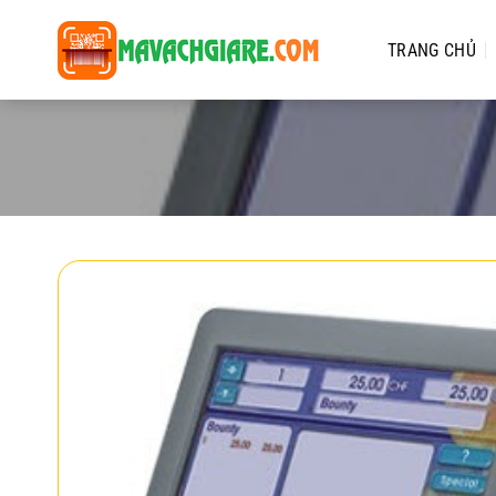
Chuyển
đến
TRANG CHỦ
nội
dung