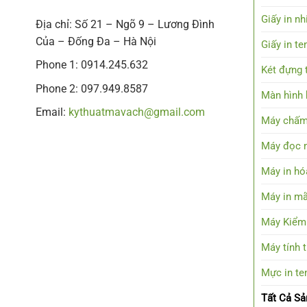
Giấy in nh
Địa chỉ: Số 21 – Ngõ 9 – Lương Đình
Của – Đống Đa – Hà Nội
Giấy in t
Phone 1: 0914.245.632
Két đựng t
Phone 2: 097.949.8587
Màn hình h
Email:
kythuatmavach@gmail.com
Máy chấm
Máy đọc 
Máy in hó
Máy in mã
Máy Kiểm
Máy tính 
Mực in t
Tất Cả S