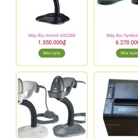
Máy đọc Antech AS2288
Máy đọc Symbol
1.350.000
₫
6.270.00
Mua ngay
Mua nga