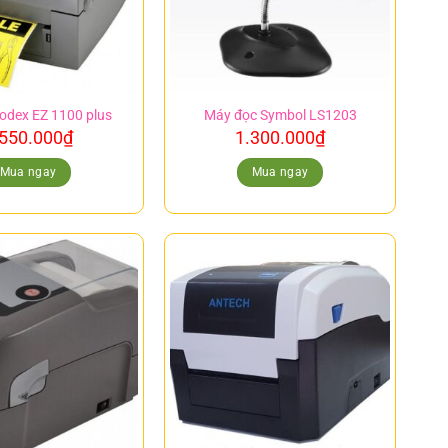
odex EZ 1100 plus
Máy đọc Symbol LS1203
.550.000
₫
1.300.000
₫
Mua ngay
Mua ngay