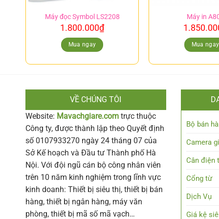
Máy đọc Symbol LS2208
Máy in A80
1.800.000
₫
1.850.00
Mua ngay
Mua nga
VỀ CHÚNG TÔI
D
Website:
Mavachgiare.com
trực thuộc
Bộ bán hà
Công ty, được thành lập theo Quyết định
số 0107933270 ngày 24 tháng 07 của
Camera g
Sở Kế hoạch và Đầu tư Thành phố Hà
Cân điện 
Nội. Với đội ngũ cán bộ công nhân viên
trên 10 năm kinh nghiệm trong lĩnh vực
Cổng từ
kinh doanh: Thiết bị siêu thị, thiết bị bán
Dịch Vụ
hàng, thiết bị ngân hàng, máy văn
phòng, thiết bị mã số mã vạch…
Giá kệ siê