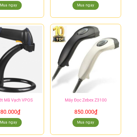
Mua ngay
Mua ngay
ét Mã Vạch VPOS
Máy Đọc Zebex Z3100
80.000
₫
850.000
₫
Mua ngay
Mua ngay