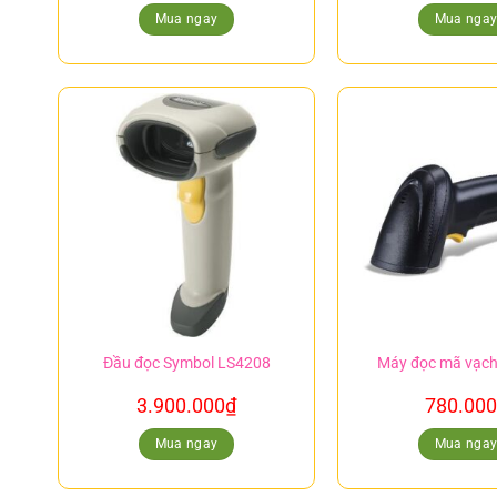
Mua ngay
Mua nga
Đầu đọc Symbol LS4208
Máy đọc mã vạ
3.900.000
₫
780.000
Mua ngay
Mua nga