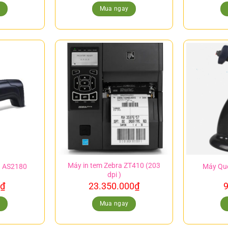
y
Mua ngay
Máy in tem Zebra ZT410 (203
ch AS2180
Máy Qu
dpi )
₫
23.350.000
₫
9
y
Mua ngay