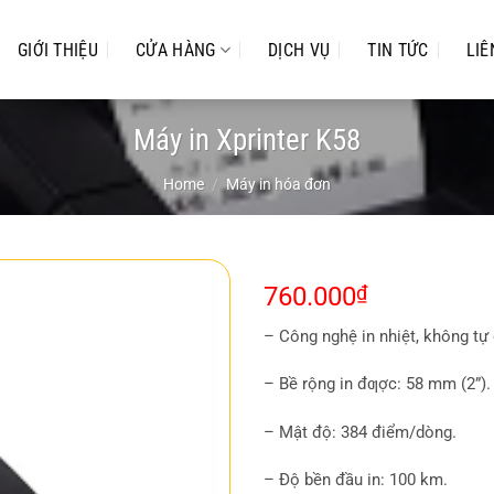
GIỚI THIỆU
CỬA HÀNG
DỊCH VỤ
TIN TỨC
LIÊ
Máy in Xprinter K58
Home
/
Máy in hóa đơn
760.000
₫
– Công nghệ in nhiệt, không tự 
– Bề rộng in đƣợc: 58 mm (2”).
– Mật độ: 384 điểm/dòng.
– Độ bền đầu in: 100 km.