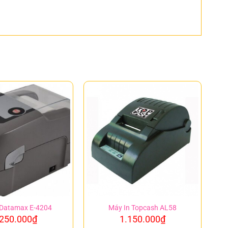
 Datamax E-4204
Máy In Topcash AL58
.250.000
₫
1.150.000
₫