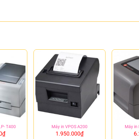
LP- T400
Máy in VPOS A200
Máy in
0
₫
1.950.000
₫
6