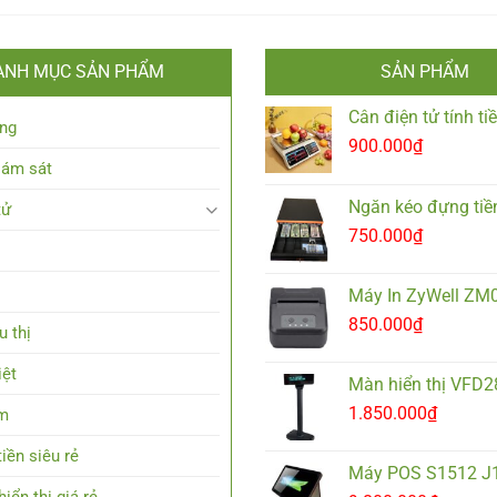
ANH MỤC SẢN PHẨM
SẢN PHẨM
Cân điện tử tính t
ng
900.000
₫
iám sát
Ngăn kéo đựng tiề
tử
750.000
₫
Máy In ZyWell ZM
850.000
₫
u thị
iệt
Màn hiển thị VFD
1.850.000
₫
em
iền siêu rẻ
Máy POS S1512 J
iển thị giá rẻ