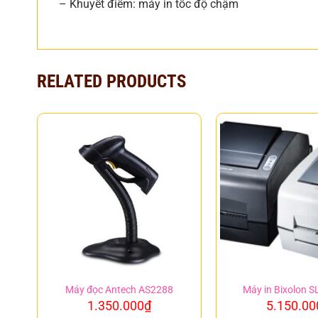
– Khuyết điểm: máy in tốc độ chậm
RELATED PRODUCTS
Máy đọc Antech AS2288
Máy in Bixolon S
1.350.000
₫
5.150.00