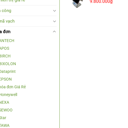
9.800.000
₫
 công
mã vạch
a đơn
 ANTECH
 APOS
 BIRCH
 BIXOLON
Dataprint
 EPSON
hóa đơn Giá Rẻ
Honeywell
 NEXA
 SEWOO
Star
 TAWA