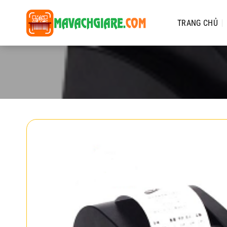
Chuyển
đến
TRANG CHỦ
nội
dung