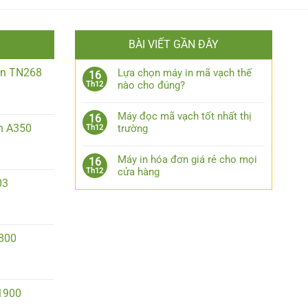
BÀI VIẾT GẦN ĐÂY
iền TN268
Lựa chọn máy in mã vạch thế
16
nào cho đúng?
Th12
Máy đọc mã vạch tốt nhất thị
16
n A350
trường
Th12
Máy in hóa đơn giá rẻ cho mọi
16
cửa hàng
Th12
03
2800
1900