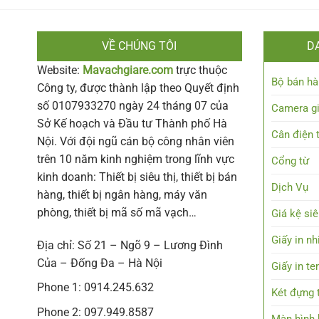
VỀ CHÚNG TÔI
D
Website:
Mavachgiare.com
trực thuộc
Bộ bán hà
Công ty, được thành lập theo Quyết định
số 0107933270 ngày 24 tháng 07 của
Camera g
Sở Kế hoạch và Đầu tư Thành phố Hà
Cân điện 
Nội. Với đội ngũ cán bộ công nhân viên
trên 10 năm kinh nghiệm trong lĩnh vực
Cổng từ
kinh doanh: Thiết bị siêu thị, thiết bị bán
Dịch Vụ
hàng, thiết bị ngân hàng, máy văn
phòng, thiết bị mã số mã vạch…
Giá kệ siê
Giấy in nh
Địa chỉ: Số 21 – Ngõ 9 – Lương Đình
Của – Đống Đa – Hà Nội
Giấy in t
Phone 1: 0914.245.632
Két đựng t
Phone 2: 097.949.8587
Màn hình h