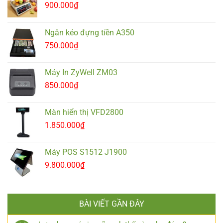
900.000
₫
Ngăn kéo đựng tiền A350
750.000
₫
Máy In ZyWell ZM03
850.000
₫
Màn hiển thị VFD2800
1.850.000
₫
Máy POS S1512 J1900
9.800.000
₫
BÀI VIẾT GẦN ĐÂY