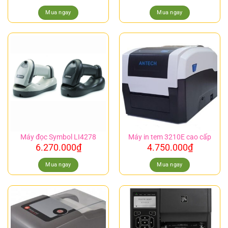
Mua ngay
Mua ngay
Máy đọc Symbol LI4278
Máy in tem 3210E cao cấp
6.270.000
₫
4.750.000
₫
Mua ngay
Mua ngay