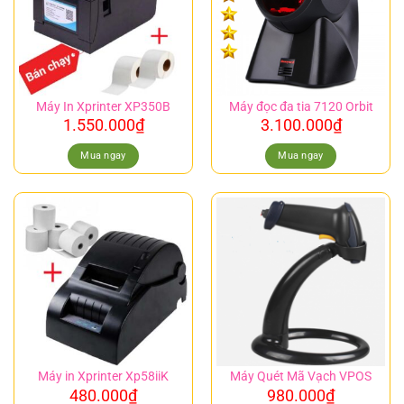
Máy In Xprinter XP350B
Máy đọc đa tia 7120 Orbit
1.550.000
₫
3.100.000
₫
Mua ngay
Mua ngay
Máy in Xprinter Xp58iiK
Máy Quét Mã Vạch VPOS
480.000
₫
980.000
₫