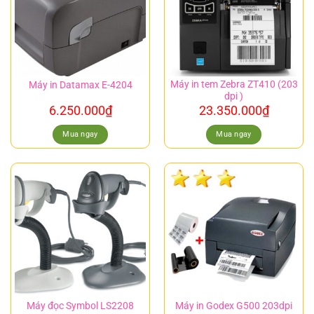
Máy in tem Zebra ZT410 (203
Máy in Datamax E-4204
dpi )
6.250.000
₫
23.350.000
₫
Mua ngay
Mua ngay
Máy đọc Symbol LS2208
Máy in Godex G500 203dpi