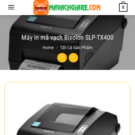
Chuyển
0
đến
nội
dung
Máy in mã vạch Bixolon SLP-TX400
Home
/
Tất Cả Sản Phẩm