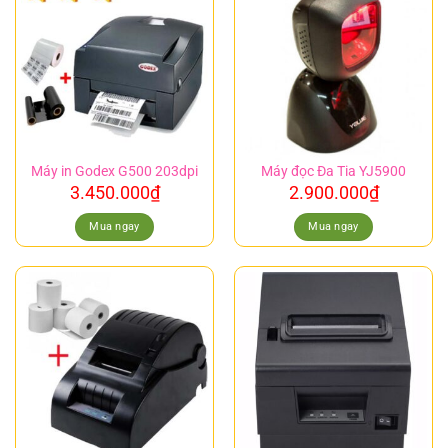
Máy in Godex G500 203dpi
Máy đọc Đa Tia YJ5900
3.450.000
₫
2.900.000
₫
Mua ngay
Mua ngay