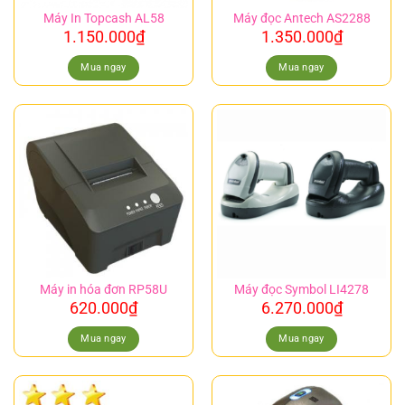
Máy In Topcash AL58
Máy đọc Antech AS2288
1.150.000
₫
1.350.000
₫
Mua ngay
Mua ngay
Máy in hóa đơn RP58U
Máy đọc Symbol LI4278
620.000
₫
6.270.000
₫
Mua ngay
Mua ngay