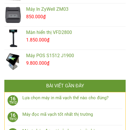
Máy In ZyWell ZM03
850.000
₫
Màn hiển thị VFD2800
1.850.000
₫
Máy POS S1512 J1900
9.800.000
₫
BÀI VIẾT GẦN ĐÂY
Lựa chọn máy in mã vạch thế nào cho đúng?
16
Th12
Máy đọc mã vạch tốt nhất thị trường
16
Th12