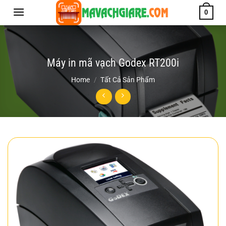
Chuyển
0
đến
nội
dung
Máy in mã vạch Godex RT200i
Home
/
Tất Cả Sản Phẩm