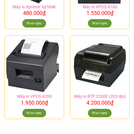
Máy in Xprinter Xp58iiK
Máy in VPOS A160
480.000
₫
1.550.000
₫
Mua ngay
Mua ngay
Máy in VPOS A200
Máy in BTP 2200E (203 dpi)
1.950.000
₫
4.200.000
₫
Mua ngay
Mua ngay