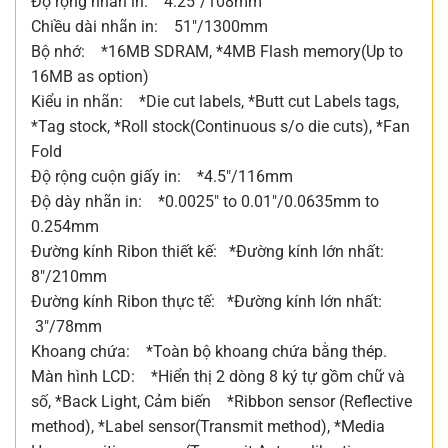
Độ rộng nhãn in: 4.25″/108mm
Chiều dài nhãn in: 51″/1300mm
Bộ nhớ: *16MB SDRAM, *4MB Flash memory(Up to
16MB as option)
Kiểu in nhãn: *Die cut labels, *Butt cut Labels tags,
*Tag stock, *Roll stock(Continuous s/o die cuts), *Fan
Fold
Độ rộng cuộn giấy in: *4.5″/116mm
Độ dày nhãn in: *0.0025″ to 0.01″/0.0635mm to
0.254mm
Đường kính Ribon thiết kế: *Đường kính lớn nhất:
8″/210mm
Đường kính Ribon thực tế: *Đường kính lớn nhất:
3″/78mm
Khoang chứa: *Toàn bộ khoang chứa bằng thép.
Màn hình LCD: *Hiển thị 2 dòng 8 ký tự gồm chữ và
số, *Back Light, Cảm biến *Ribbon sensor (Reflective
method), *Label sensor(Transmit method), *Media