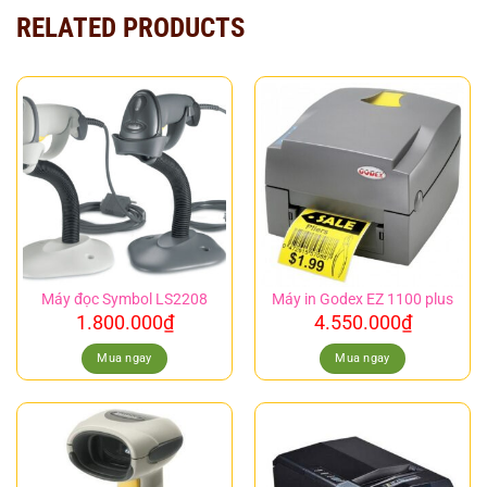
RELATED PRODUCTS
Máy đọc Symbol LS2208
Máy in Godex EZ 1100 plus
1.800.000
₫
4.550.000
₫
Mua ngay
Mua ngay