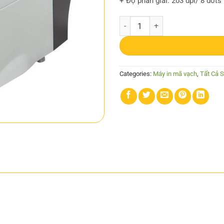
+ Độ phân giải: 203 dpi/ 8 dot
Máy in tem Zebra ZT230 quantity
Categories:
Máy in mã vạch
,
Tất Cả 