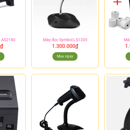
ch AS2180
Máy đọc Symbol LS1203
Máy
₫
1.300.000
₫
1
y
Mua ngay