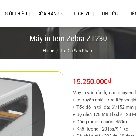
GIỚI THIỆU
CỬA HÀNG
DỊCH VỤ
TIN TỨC
LIÊ
Máy in tem Zebra ZT230
Home
/
Tất Cả Sản Phẩm
15.250.000
₫
Máy in với tốc độ cao chuyên d
+ In truyền nhiệt trực tiếp và giá
+ Tốc độ in tối đa: 6”/152 mm
+ Bộ nhớ: 128 MB Flash/ 128 
+ Dùng mực in cuộn: 450m
+ Khối lượng: 20 lbs/9.1 kg