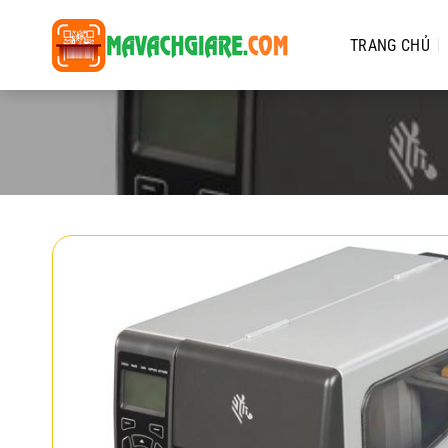
Chuyển
đến
TRANG CHỦ
nội
dung