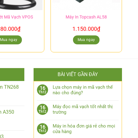
ét Mã Vạch VPOS
Máy In Topcash AL58
80.000
₫
1.150.000
₫
Mua ngay
Mua ngay
BÀI VIẾT GẦN ĐÂY
iền TN268
Lựa chọn máy in mã vạch thế
16
nào cho đúng?
Th12
Máy đọc mã vạch tốt nhất thị
16
n A350
trường
Th12
Máy in hóa đơn giá rẻ cho mọi
16
cửa hàng
Th12
03