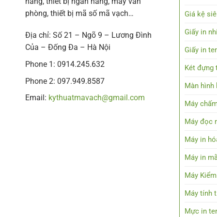
hàng, thiết bị ngân hàng, máy văn
phòng, thiết bị mã số mã vạch…
Giá kệ siê
Giấy in nh
Địa chỉ: Số 21 – Ngõ 9 – Lương Đình
Của – Đống Đa – Hà Nội
Giấy in t
Phone 1: 0914.245.632
Két đựng t
Phone 2: 097.949.8587
Màn hình h
Email:
kythuatmavach@gmail.com
Máy chấm
Máy đọc 
Máy in hó
Máy in mã
Máy Kiểm
Máy tính 
Mực in t