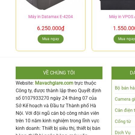
Máy in Datamax E-4204
Máy in VPOS
6.250.000
₫
1.550.00
Mua ngay
Mua nga
VỀ CHÚNG TÔI
D
Website:
Mavachgiare.com
trực thuộc
Bộ bán hà
Công ty, được thành lập theo Quyết định
số 0107933270 ngày 24 tháng 07 của
Camera g
Sở Kế hoạch và Đầu tư Thành phố Hà
Cân điện 
Nội. Với đội ngũ cán bộ công nhân viên
trên 10 năm kinh nghiệm trong lĩnh vực
Cổng từ
kinh doanh: Thiết bị siêu thị, thiết bị bán
Dịch Vụ