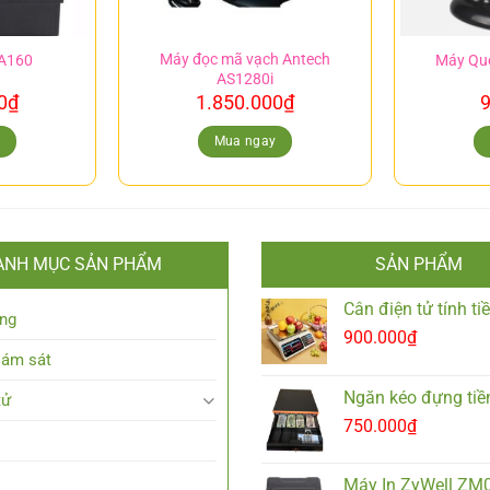
Máy đọc mã vạch Antech
 A160
Máy Qu
AS1280i
0
₫
1.850.000
₫
9
y
Mua ngay
ANH MỤC SẢN PHẨM
SẢN PHẨM
Cân điện tử tính t
ng
900.000
₫
iám sát
Ngăn kéo đựng tiề
tử
750.000
₫
Máy In ZyWell ZM