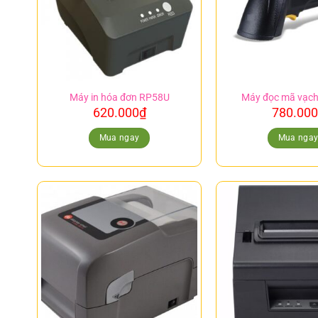
Máy in hóa đơn RP58U
Máy đọc mã vạ
620.000
₫
780.000
Mua ngay
Mua nga