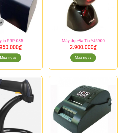
 in PRP-085
Máy đọc Đa Tia YJ5900
.950.000
₫
2.900.000
₫
Mua ngay
Mua ngay