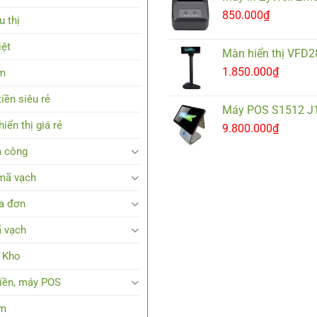
850.000
₫
u thị
iệt
Màn hiển thị VFD
1.850.000
₫
em
iền siêu rẻ
Máy POS S1512 J
iển thị giá rẻ
9.800.000
₫
 công
mã vạch
a đơn
 vạch
 Kho
tiền, máy POS
em