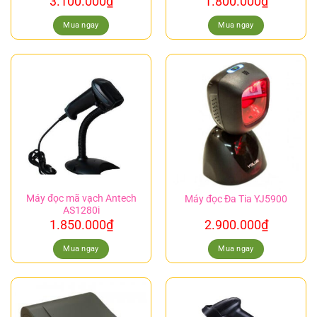
3.100.000
₫
1.800.000
₫
Mua ngay
Mua ngay
Máy đọc mã vạch Antech
Máy đọc Đa Tia YJ5900
AS1280i
1.850.000
₫
2.900.000
₫
Mua ngay
Mua ngay