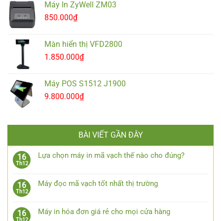
Máy In ZyWell ZM03
850.000
₫
Màn hiển thị VFD2800
1.850.000
₫
Máy POS S1512 J1900
9.800.000
₫
BÀI VIẾT GẦN ĐÂY
Lựa chọn máy in mã vạch thế nào cho đúng?
16
Th12
Máy đọc mã vạch tốt nhất thị trường
16
Th12
Máy in hóa đơn giá rẻ cho mọi cửa hàng
16
Th12