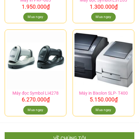
Máy in PRP-085
Máy đọc Symbol LS1203
1.950.000
₫
1.300.000
₫
Mua ngay
Mua ngay
Máy đọc Symbol LI4278
Máy in Bixolon SLP- T400
6.270.000
₫
5.150.000
₫
Mua ngay
Mua ngay
VỀ CHÚNG TÔI