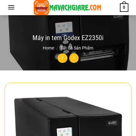
Chuyển
0
đến
nội
dung
Máy in tem Godex EZ2350i
Home
/
Tất Cả Sản Phẩm