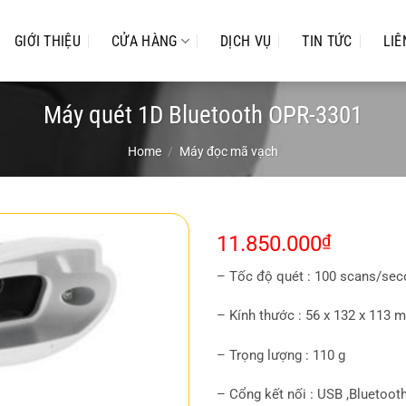
GIỚI THIỆU
CỬA HÀNG
DỊCH VỤ
TIN TỨC
LIÊ
Máy quét 1D Bluetooth OPR-3301
Home
/
Máy đọc mã vạch
11.850.000
₫
– Tốc độ quét : 100 scans/se
– Kính thước : 56 x 132 x 113
– Trọng lượng : 110 g
– Cổng kết nối : USB ,Bluetooth