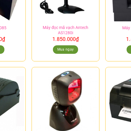
Máy đọc mã vạch Antech
-085
Máy 
AS1280i
0
₫
1.850.000
₫
1
y
Mua ngay