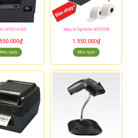
in VPOS A160
Máy In Xprinter XP350B
.550.000
₫
1.550.000
₫
Mua ngay
Mua ngay