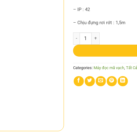
– IP : 42
– Chịu đựng rơi rớt : 1,5m
Máy quét 1D Bluetooth OPR-3301 
Categories:
Máy đọc mã vạch
,
Tất C