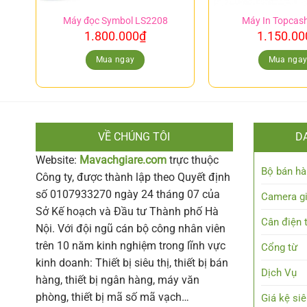
Máy đọc Symbol LS2208
Máy In Topcas
1.800.000
₫
1.150.00
Mua ngay
Mua nga
VỀ CHÚNG TÔI
D
Website:
Mavachgiare.com
trực thuộc
Bộ bán hà
Công ty, được thành lập theo Quyết định
số 0107933270 ngày 24 tháng 07 của
Camera g
Sở Kế hoạch và Đầu tư Thành phố Hà
Cân điện 
Nội. Với đội ngũ cán bộ công nhân viên
trên 10 năm kinh nghiệm trong lĩnh vực
Cổng từ
kinh doanh: Thiết bị siêu thị, thiết bị bán
Dịch Vụ
hàng, thiết bị ngân hàng, máy văn
phòng, thiết bị mã số mã vạch…
Giá kệ siê