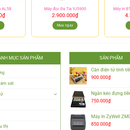
h AL58
Máy đọc Đa Tia YJ5900
Máy in B
0
₫
2.900.000
₫
4
y
Mua ngay
ANH MỤC SẢN PHẨM
SẢN PHẨM
Cân điện tử tính t
ng
900.000
₫
iám sát
Ngăn kéo đựng tiề
tử
750.000
₫
Máy In ZyWell ZM
850.000
₫
u thị