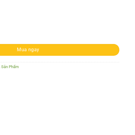
quantity
Mua ngay
ả Sản Phẩm