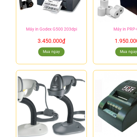
Máy in Godex G500 203dpi
Máy in PRP
3.450.000
₫
1.950.00
Mua ngay
Mua nga