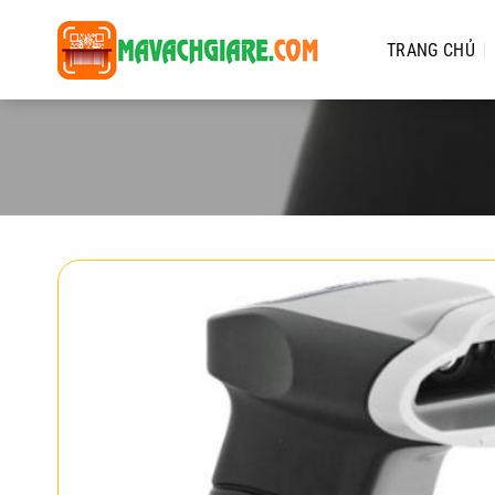
Chuyển
đến
TRANG CHỦ
nội
dung