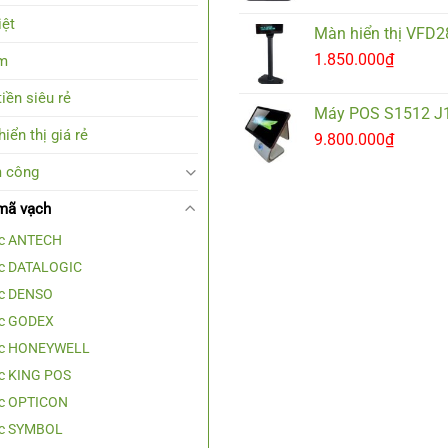
iệt
Màn hiển thị VFD
1.850.000
₫
em
iền siêu rẻ
Máy POS S1512 J
iển thị giá rẻ
9.800.000
₫
 công
mã vạch
c ANTECH
c DATALOGIC
c DENSO
c GODEX
ọc HONEYWELL
c KING POS
c OPTICON
c SYMBOL