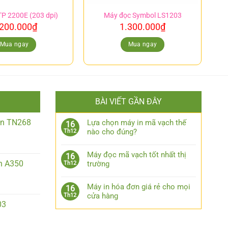
TP 2200E (203 dpi)
Máy đọc Symbol LS1203
.200.000
₫
1.300.000
₫
Mua ngay
Mua ngay
BÀI VIẾT GẦN ĐÂY
iền TN268
Lựa chọn máy in mã vạch thế
16
nào cho đúng?
Th12
Máy đọc mã vạch tốt nhất thị
16
n A350
trường
Th12
Máy in hóa đơn giá rẻ cho mọi
16
cửa hàng
Th12
03